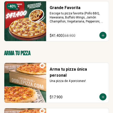
-
40
%
Grande Favorita
Escoge tu pizza favorita (Pollo BBQ, 
Hawaiana, Buffalo Wings, Jamón 
Champiñon, Vegetariana, Pepperoni, 
Miel Mostaza)
$41.400
$68.900
Arma Tu Pizza
Arma tu pizza única
personal
Una pizza de 4 porciones!
$17.900