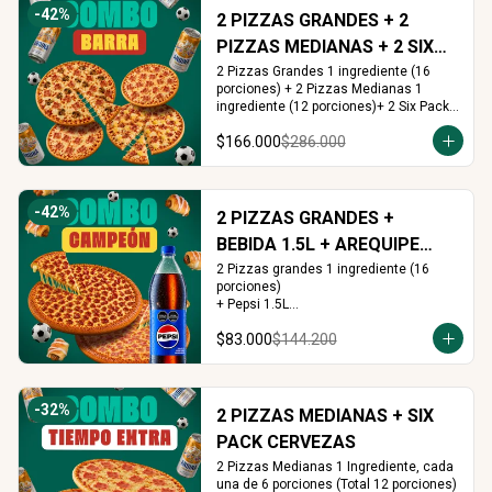
-
42
%
2 PIZZAS GRANDES + 2
PIZZAS MEDIANAS + 2 SIX
PACKS CERVEZAS
2 Pizzas Grandes 1 ingrediente (16 
porciones) + 2 Pizzas Medianas 1 
ingrediente (12 porciones)+ 2 Six Pack 
(12 cervezas)
$166.000
$286.000
-
42
%
2 PIZZAS GRANDES +
BEBIDA 1.5L + AREQUIPE
ROLLS
2 Pizzas grandes 1 ingrediente (16 
porciones)

+ Pepsi 1.5L

+ Arequipe o Cinnamon Rolls (16 und.)
$83.000
$144.200
-
32
%
2 PIZZAS MEDIANAS + SIX
PACK CERVEZAS
2 Pizzas Medianas 1 Ingrediente, cada 
una de 6 porciones (Total 12 porciones) 