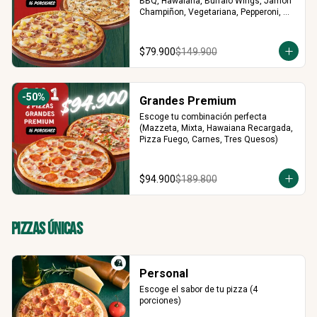
BBQ, Hawaiana, Buffalo Wings, Jamón 
Champiñon, Vegetariana, Pepperoni, 
Miel Mostaza)
$79.900
$149.900
-
50
%
Grandes Premium
Escoge tu combinación perfecta 
(Mazzeta, Mixta, Hawaiana Recargada, 
Pizza Fuego, Carnes, Tres Quesos)
$94.900
$189.800
Pizzas Únicas
Personal
Escoge el sabor de tu pizza (4 
porciones)