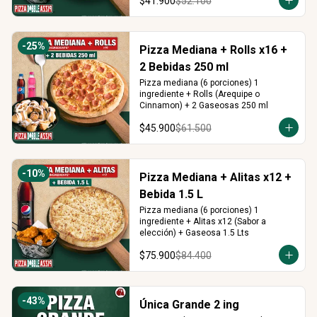
$41.900
$52.100
-
25
%
Pizza Mediana + Rolls x16 +
2 Bebidas 250 ml
Pizza mediana (6 porciones) 1 
ingrediente + Rolls (Arequipe o 
Cinnamon) + 2 Gaseosas 250 ml
$45.900
$61.500
-
10
%
Pizza Mediana + Alitas x12 +
Bebida 1.5 L
Pizza mediana (6 porciones) 1 
ingrediente + Alitas x12 (Sabor a 
elección) + Gaseosa 1.5 Lts
$75.900
$84.400
-
43
%
Única Grande 2 ing