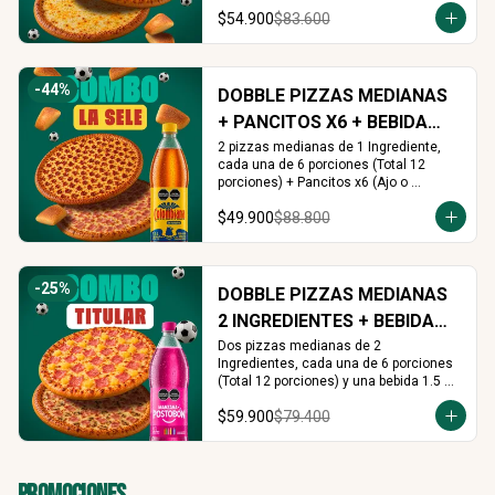
Cinnamon) + Rolls x16 (Cinnamon o 
$54.900
$83.600
Arequipe)
-
44
%
DOBBLE PIZZAS MEDIANAS
+ PANCITOS X6 + BEBIDA
1.5L
2 pizzas medianas de 1 Ingrediente, 
cada una de 6 porciones (Total 12 
porciones) + Pancitos x6 (Ajo o 
Cinnamon) + Gaseosa 1.5 L (A tu 
$49.900
$88.800
elección)
-
25
%
DOBBLE PIZZAS MEDIANAS
2 INGREDIENTES + BEBIDA
1.5L
Dos pizzas medianas de 2 
Ingredientes, cada una de 6 porciones 
(Total 12 porciones) y una bebida 1.5 
Lts.
$59.900
$79.400
Promociones