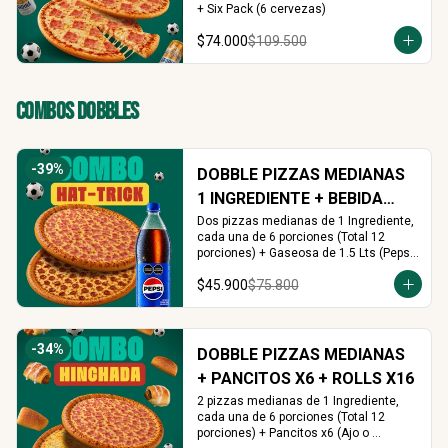
+ Six Pack (6 cervezas)
$74.000
$109.500
Combos Dobbles
-
39
%
DOBBLE PIZZAS MEDIANAS
1 INGREDIENTE + BEBIDA
1.5L
Dos pizzas medianas de 1 Ingrediente, 
cada una de 6 porciones (Total 12 
porciones) + Gaseosa de 1.5 Lts (Pepsi, 
Colombiana o Manzana)
$45.900
$75.800
-
34
%
DOBBLE PIZZAS MEDIANAS
+ PANCITOS X6 + ROLLS X16
2 pizzas medianas de 1 Ingrediente, 
cada una de 6 porciones (Total 12 
porciones) + Pancitos x6 (Ajo o 