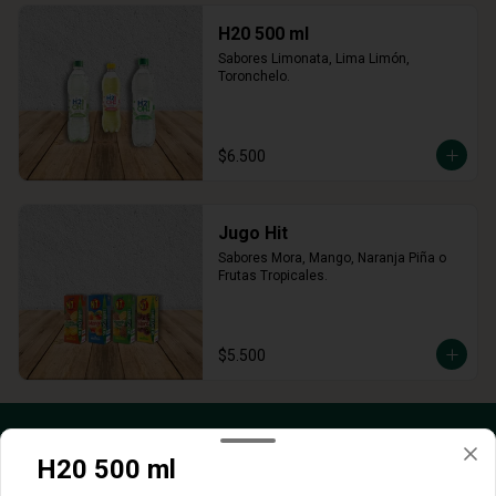
H20 500 ml
Sabores Limonata, Lima Limón, 
Toronchelo.
$6.500
Jugo Hit
Sabores Mora, Mango, Naranja Piña o 
Frutas Tropicales.
$5.500
H20 500 ml