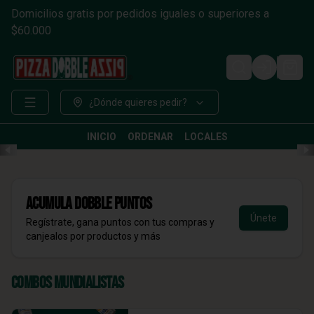
Domicilios gratis por pedidos iguales o superiores a
$60.000
Login
¿Dónde quieres pedir?
INICIO
ORDENAR
LOCALES
Acumula
DOBBLE Puntos
Únete
Regístrate, gana puntos con tus compras y
canjealos por productos y más
Combos Mundialistas