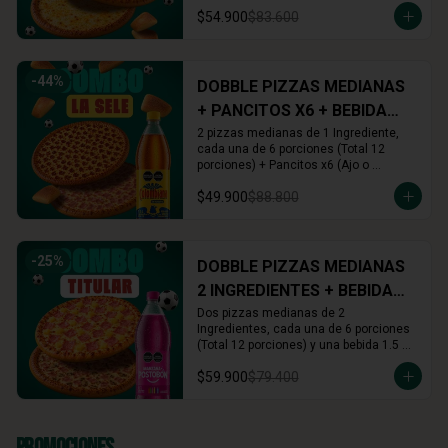
Cinnamon) + Rolls x16 (Cinnamon o 
$54.900
$83.600
Arequipe)
-
44
%
DOBBLE PIZZAS MEDIANAS
+ PANCITOS X6 + BEBIDA
1.5L
2 pizzas medianas de 1 Ingrediente, 
cada una de 6 porciones (Total 12 
porciones) + Pancitos x6 (Ajo o 
Cinnamon) + Gaseosa 1.5 L (A tu 
$49.900
$88.800
elección)
-
25
%
DOBBLE PIZZAS MEDIANAS
2 INGREDIENTES + BEBIDA
1.5L
Dos pizzas medianas de 2 
Ingredientes, cada una de 6 porciones 
(Total 12 porciones) y una bebida 1.5 
Lts.
$59.900
$79.400
Promociones