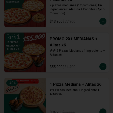
2 pizzas medianas (12 porciones) Un 
Ingrediente Cada Una + Pancitos (Ajo o 
Cinnamon)
$43.900
$77.900
-
34
%
PROMO 2X1 MEDIANAS +
Alitas x6
🍕🍕 2 Pizzas Medianas 1 ingrediente + 
Alitas x6
$55.900
$84.400
-
40
%
1 Pizza Mediana + Alitas x6
🍕1 Pizzas Mediana 1 ingrediente + 
Alitas x6
$34.900
$58.000