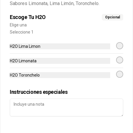
Sabores Limonata, Lima Limón, Toronchelo.
Conócenos
Escoge Tu H2O
Opcional
Elige una
Contacto
Seleccione 1
Términos y condiciones
Política de privacidad
H2O Lima Limon
Redes sociales
H2O Limonata
Instagram
H2O Toronchelo
Facebook
Instrucciones especiales
Mi cuenta
Pedir
Iniciar sesión