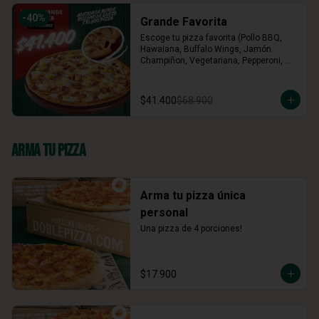
-
40
%
Grande Favorita
Escoge tu pizza favorita (Pollo BBQ, 
Hawaiana, Buffalo Wings, Jamón 
Champiñon, Vegetariana, Pepperoni, 
Miel Mostaza)
$41.400
$68.900
Arma Tu Pizza
Arma tu pizza única
personal
Una pizza de 4 porciones!
$17.900