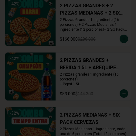
-
42
%
2 PIZZAS GRANDES + 2
PIZZAS MEDIANAS + 2 SIX
PACKS CERVEZAS
2 Pizzas Grandes 1 ingrediente (16 
porciones) + 2 Pizzas Medianas 1 
ingrediente (12 porciones)+ 2 Six Pack 
(12 cervezas)
$166.000
$286.000
-
42
%
2 PIZZAS GRANDES +
BEBIDA 1.5L + AREQUIPE
ROLLS
2 Pizzas grandes 1 ingrediente (16 
porciones)

+ Pepsi 1.5L

+ Arequipe o Cinnamon Rolls (16 und.)
$83.000
$144.200
-
32
%
2 PIZZAS MEDIANAS + SIX
PACK CERVEZAS
2 Pizzas Medianas 1 Ingrediente, cada 
una de 6 porciones (Total 12 porciones) 