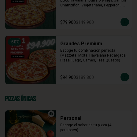
BBQ, Hawaiana, Buffalo Wings, Jamón 
Champiñon, Vegetariana, Pepperoni, 
Miel Mostaza)
$79.900
$149.900
-
50
%
Grandes Premium
Escoge tu combinación perfecta 
(Mazzeta, Mixta, Hawaiana Recargada, 
Pizza Fuego, Carnes, Tres Quesos)
$94.900
$189.800
Pizzas Únicas
Personal
Escoge el sabor de tu pizza (4 
porciones)