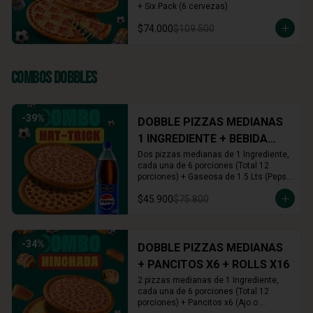
+ Six Pack (6 cervezas)
$74.000
$109.500
Combos Dobbles
-
39
%
DOBBLE PIZZAS MEDIANAS
1 INGREDIENTE + BEBIDA
1.5L
Dos pizzas medianas de 1 Ingrediente, 
cada una de 6 porciones (Total 12 
porciones) + Gaseosa de 1.5 Lts (Pepsi, 
Colombiana o Manzana)
$45.900
$75.800
-
34
%
DOBBLE PIZZAS MEDIANAS
+ PANCITOS X6 + ROLLS X16
2 pizzas medianas de 1 Ingrediente, 
cada una de 6 porciones (Total 12 
porciones) + Pancitos x6 (Ajo o 