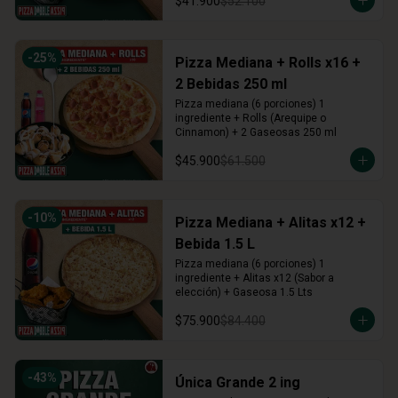
$41.900
$52.100
-
25
%
Pizza Mediana + Rolls x16 +
2 Bebidas 250 ml
Pizza mediana (6 porciones) 1 
ingrediente + Rolls (Arequipe o 
Cinnamon) + 2 Gaseosas 250 ml
$45.900
$61.500
-
10
%
Pizza Mediana + Alitas x12 +
Bebida 1.5 L
Pizza mediana (6 porciones) 1 
ingrediente + Alitas x12 (Sabor a 
elección) + Gaseosa 1.5 Lts
$75.900
$84.400
-
43
%
Única Grande 2 ing