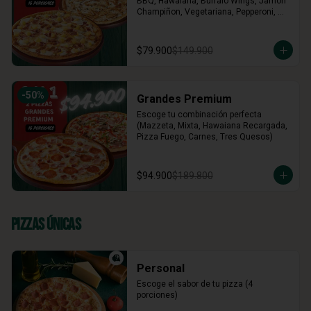
BBQ, Hawaiana, Buffalo Wings, Jamón 
Champiñon, Vegetariana, Pepperoni, 
Miel Mostaza)
$79.900
$149.900
-
50
%
Grandes Premium
Escoge tu combinación perfecta 
(Mazzeta, Mixta, Hawaiana Recargada, 
Pizza Fuego, Carnes, Tres Quesos)
$94.900
$189.800
Pizzas Únicas
Personal
Escoge el sabor de tu pizza (4 
porciones)