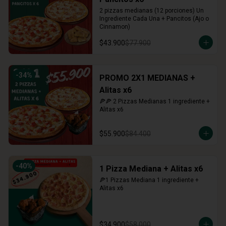
2 pizzas medianas (12 porciones) Un 
Ingrediente Cada Una + Pancitos (Ajo o 
Cinnamon)
$43.900
$77.900
-
34
%
PROMO 2X1 MEDIANAS +
Alitas x6
🍕🍕 2 Pizzas Medianas 1 ingrediente + 
Alitas x6
$55.900
$84.400
-
40
%
1 Pizza Mediana + Alitas x6
🍕1 Pizzas Mediana 1 ingrediente + 
Alitas x6
$34.900
$58.000