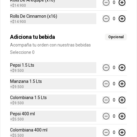
Rolls De Arequipe (x16)
0
+
$14.900
H20 500 ml
Rolls De Cinnamon (x16)
Sabores Limonata, Lima Limón, 
0
Toronchelo.
+
$14.900
Adiciona tu bebida
Opcional
$6.500
Acompaña tu orden con nuestras bebidas
Seleccione 0
Jugo Hit
Pepsi 1.5 Lts
0
+
$9.500
Sabores Mora, Mango, Naranja Piña o 
Frutas Tropicales.
Manzana 1.5 Lts
0
+
$9.500
Colombiana 1.5 Lts
$5.500
0
+
$9.500
Pepsi 400 ml
0
+
$5.500
Colombiana 400 ml
0
+
$5.500