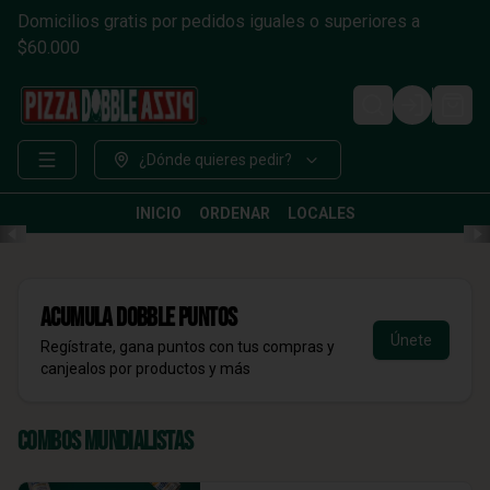
Domicilios gratis por pedidos iguales o superiores a
$60.000
Login
¿Dónde quieres pedir?
INICIO
ORDENAR
LOCALES
Acumula
DOBBLE Puntos
Únete
Regístrate, gana puntos con tus compras y
canjealos por productos y más
Combos Mundialistas