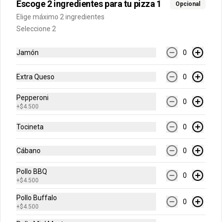
Escoge 2 ingredientes para tu pizza 1
$5.500
Opcional
Elige máximo 2 ingredientes
Seleccione 2
Pancitos De Cinnamon
Pancitos x6 de ajo o cinnamon 
Jamón
0
preparados con nuestra deliciosa masa 
de pizza
Extra Queso
0
$5.500
Pepperoni
0
+
$4.500
Postres
Tocineta
0
Cábano
0
Rolls de Cinnamon
Exquisitos rolls glaseados recién 
Pollo BBQ
0
horneados de cinnamon.
+
$4.500
Pollo Buffalo
0
+
$4.500
$14.900