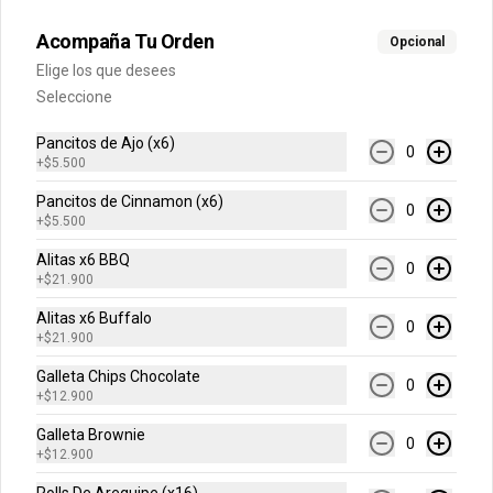
Acompaña Tu Orden
Opcional
$7.600
Elige los que desees
Seleccione
Gaseosa 1.5 Lts
Pancitos de Ajo (x6)
0
+
$5.500
Pancitos de Cinnamon (x6)
0
+
$5.500
$9.500
Alitas x6 BBQ
0
+
$21.900
Alitas x6 Buffalo
Gaseosa 400 ml
0
+
$21.900
Galleta Chips Chocolate
0
+
$12.900
Galleta Brownie
0
$5.500
+
$12.900