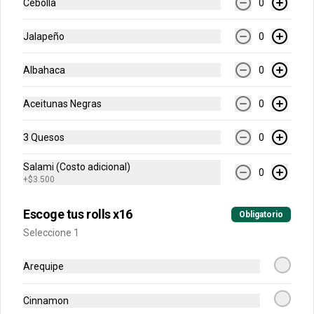
horneada con chips de chocolate.
Cebolla
0
Jalapeño
0
$12.900
Albahaca
0
Bebidas
Aceitunas Negras
0
3 Quesos
0
Agua Cristal 500 ml
Sin Gas o Con Gas
Salami (Costo adicional)
0
+
$3.500
Escoge tus rolls x16
Obligatorio
$6.500
Seleccione 1
Arequipe
Cerveza Andina
Regular o Light
Cinnamon