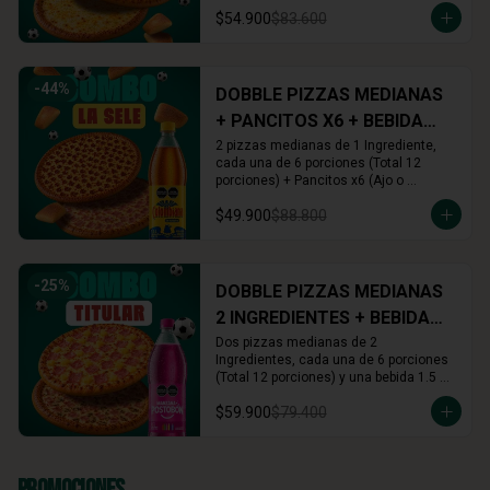
Cinnamon) + Rolls x16 (Cinnamon o 
$54.900
$83.600
Arequipe)
-
44
%
DOBBLE PIZZAS MEDIANAS
+ PANCITOS X6 + BEBIDA
1.5L
2 pizzas medianas de 1 Ingrediente, 
cada una de 6 porciones (Total 12 
porciones) + Pancitos x6 (Ajo o 
Cinnamon) + Gaseosa 1.5 L (A tu 
$49.900
$88.800
elección)
-
25
%
DOBBLE PIZZAS MEDIANAS
2 INGREDIENTES + BEBIDA
1.5L
Dos pizzas medianas de 2 
Ingredientes, cada una de 6 porciones 
(Total 12 porciones) y una bebida 1.5 
Lts.
$59.900
$79.400
Promociones