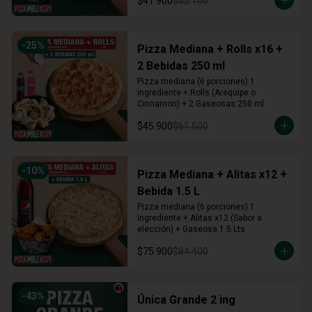
$41.900
$52.100
-
25
%
Pizza Mediana + Rolls x16 +
2 Bebidas 250 ml
Pizza mediana (6 porciones) 1 
ingrediente + Rolls (Arequipe o 
Cinnamon) + 2 Gaseosas 250 ml
$45.900
$61.500
-
10
%
Pizza Mediana + Alitas x12 +
Bebida 1.5 L
Pizza mediana (6 porciones) 1 
ingrediente + Alitas x12 (Sabor a 
elección) + Gaseosa 1.5 Lts
$75.900
$84.400
-
43
%
Única Grande 2 ing