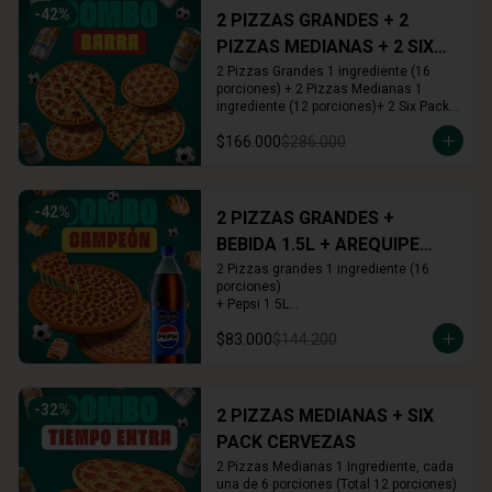
-
42
%
2 PIZZAS GRANDES + 2
PIZZAS MEDIANAS + 2 SIX
PACKS CERVEZAS
2 Pizzas Grandes 1 ingrediente (16 
porciones) + 2 Pizzas Medianas 1 
ingrediente (12 porciones)+ 2 Six Pack 
(12 cervezas)
$166.000
$286.000
-
42
%
2 PIZZAS GRANDES +
BEBIDA 1.5L + AREQUIPE
ROLLS
2 Pizzas grandes 1 ingrediente (16 
porciones)

+ Pepsi 1.5L

+ Arequipe o Cinnamon Rolls (16 und.)
$83.000
$144.200
-
32
%
2 PIZZAS MEDIANAS + SIX
PACK CERVEZAS
2 Pizzas Medianas 1 Ingrediente, cada 
una de 6 porciones (Total 12 porciones) 