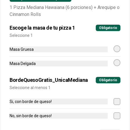
Buffalo, BBQ o mixtas.
1 Pizza Mediana Hawaiana (6 porciones) + Arequipe o
Cinnamon Rolls
Escoge la masa de tu pizza 1
Obligatorio
Seleccione 1
Calzonni
Masa Gruesa
Preparado en una base de pizza con 
carne puede ser de carne, jamón, 
champiñón o hawaiano.
Masa Delgada
BordeQuesoGratis_UnicaMediana
$18.500
Obligatorio
Seleccione al menos 1
Pancitos De Ajo
Si, con borde de queso!
Pancitos x6 de ajo preparados con 
nuestra deliciosa masa de pizza.
No, sin borde de queso!