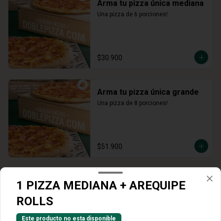
Arma tu pizza única mediana
Una pizza de 6 porciones!
$30.900
Arma tu pizza única grande
Una pizza de 8 porciones!
$51.900
Acompañantes
1 PIZZA MEDIANA + AREQUIPE
ROLLS
Alitas
Este producto no esta disponible