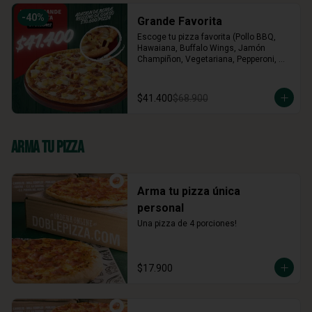
-
40
%
Grande Favorita
Escoge tu pizza favorita (Pollo BBQ, 
Hawaiana, Buffalo Wings, Jamón 
Champiñon, Vegetariana, Pepperoni, 
Miel Mostaza)
$41.400
$68.900
Arma Tu Pizza
Arma tu pizza única
personal
Una pizza de 4 porciones!
$17.900