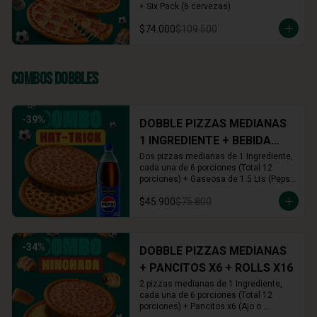
+ Six Pack (6 cervezas)
$74.000
$109.500
Combos Dobbles
-
39
%
DOBBLE PIZZAS MEDIANAS
1 INGREDIENTE + BEBIDA
1.5L
Dos pizzas medianas de 1 Ingrediente, 
cada una de 6 porciones (Total 12 
porciones) + Gaseosa de 1.5 Lts (Pepsi, 
Colombiana o Manzana)
$45.900
$75.800
-
34
%
DOBBLE PIZZAS MEDIANAS
+ PANCITOS X6 + ROLLS X16
2 pizzas medianas de 1 Ingrediente, 
cada una de 6 porciones (Total 12 
porciones) + Pancitos x6 (Ajo o 