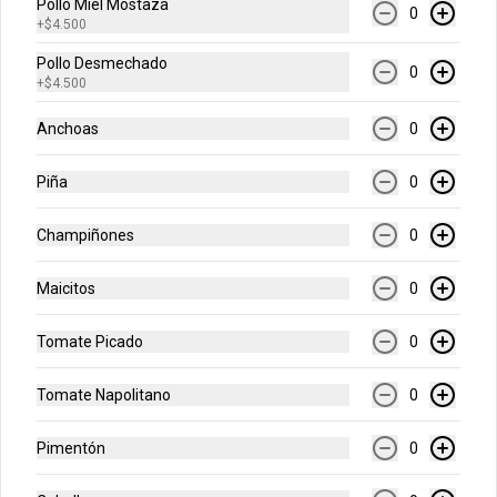
Pollo Miel Mostaza
0
+
$4.500
Rolls de Arequipe
Pollo Desmechado
0
Exquisitos rolls glaseados recién 
+
$4.500
horneados de arequipe.
Anchoas
0
$14.900
Piña
0
Champiñones
0
Galleta Chips de Chocolate
Deliciosa galleta recién horneada con 
Maicitos
0
chips de chocolate.
Tomate Picado
0
$12.900
Tomate Napolitano
0
Pimentón
0
Galleta Brownie
Deliciosa galleta brownie recién 