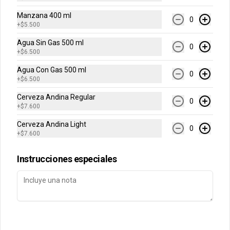
Manzana 400 ml
0
+
$5.500
Conócenos
Agua Sin Gas 500 ml
0
Contacto
+
$6.500
Términos y condiciones
Agua Con Gas 500 ml
0
+
$6.500
Política de privacidad
Cerveza Andina Regular
Redes sociales
0
+
$7.600
Cerveza Andina Light
Instagram
0
+
$7.600
Facebook
Instrucciones especiales
Mi cuenta
Pedir
Iniciar sesión