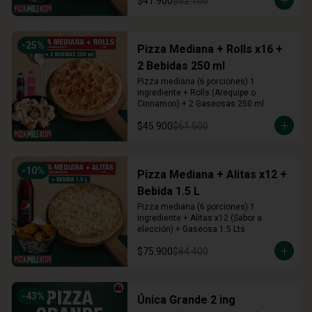
$41.900
$52.100
-
25
%
Pizza Mediana + Rolls x16 +
2 Bebidas 250 ml
Pizza mediana (6 porciones) 1 
ingrediente + Rolls (Arequipe o 
Cinnamon) + 2 Gaseosas 250 ml
$45.900
$61.500
-
10
%
Pizza Mediana + Alitas x12 +
Bebida 1.5 L
Pizza mediana (6 porciones) 1 
ingrediente + Alitas x12 (Sabor a 
elección) + Gaseosa 1.5 Lts
$75.900
$84.400
-
43
%
Única Grande 2 ing