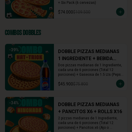
+ Six Pack (6 cervezas)
$74.000
$109.500
Combos Dobbles
-
39
%
DOBBLE PIZZAS MEDIANAS
1 INGREDIENTE + BEBIDA
1.5L
Dos pizzas medianas de 1 Ingrediente, 
cada una de 6 porciones (Total 12 
porciones) + Gaseosa de 1.5 Lts (Pepsi, 
Colombiana o Manzana)
$45.900
$75.800
-
34
%
DOBBLE PIZZAS MEDIANAS
+ PANCITOS X6 + ROLLS X16
2 pizzas medianas de 1 Ingrediente, 
cada una de 6 porciones (Total 12 
porciones) + Pancitos x6 (Ajo o 