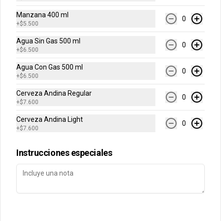
Manzana 400 ml
0
+
$5.500
Conócenos
Agua Sin Gas 500 ml
0
Contacto
+
$6.500
Términos y condiciones
Agua Con Gas 500 ml
0
+
$6.500
Política de privacidad
Cerveza Andina Regular
Redes sociales
0
+
$7.600
Cerveza Andina Light
Instagram
0
+
$7.600
Facebook
Instrucciones especiales
Mi cuenta
Pedir
Iniciar sesión