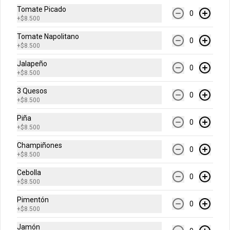
Tomate Picado
0
+
$8.500
Rolls de Arequipe
Tomate Napolitano
Exquisitos rolls glaseados recién 
0
+
$8.500
horneados de arequipe.
Jalapeño
0
+
$8.500
$14.900
3 Quesos
0
+
$8.500
Galleta Chips de Chocolate
Piña
0
+
$8.500
Deliciosa galleta recién horneada con 
chips de chocolate.
Champiñones
0
+
$8.500
Cebolla
$12.900
0
+
$8.500
Pimentón
0
+
$8.500
Galleta Brownie
Deliciosa galleta brownie recién 
Jamón