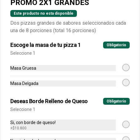
PROMO 2X1 GRANDES
BBQ, Hawaiana, Buffalo Wings, Jamón 
Champiñon, Vegetariana, Pepperoni, 
Miel Mostaza)
Este producto no esta disponible
Dos pizzas grandes de sabores seleccionados cada
$79.900
$149.900
una de 8 porciones (total 16 porciones)
-
50
%
Escoge la masa de tu pizza 1
Grandes Premium
Obligatorio
Escoge tu combinación perfecta 
Seleccione 1
(Mazzeta, Mixta, Hawaiana Recargada, 
Pizza Fuego, Carnes, Tres Quesos)
Masa Gruesa
$94.900
$189.800
Masa Delgada
Pizzas Únicas
Deseas Borde Relleno de Queso
Obligatorio
Seleccione 1
Personal
Si, con borde de queso!
Escoge el sabor de tu pizza (4 
+
$10.800
porciones)