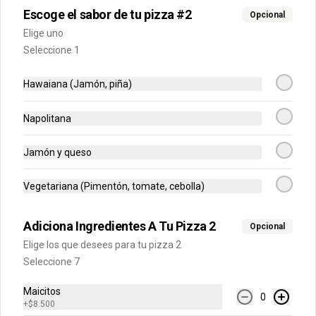
$5.500
Escoge el sabor de tu pizza #2
Opcional
Elige uno
Seleccione 1
Pancitos De Cinnamon
Pancitos x6 de ajo o cinnamon 
preparados con nuestra deliciosa masa 
Hawaiana (Jamón, piña)
de pizza
Napolitana
$5.500
Jamón y queso
Postres
Vegetariana (Pimentón, tomate, cebolla)
Rolls de Cinnamon
Adiciona Ingredientes A Tu Pizza 2
Opcional
Exquisitos rolls glaseados recién 
Elige los que desees para tu pizza 2
horneados de cinnamon.
Seleccione 7
Maicitos
0
$14.900
+
$8.500