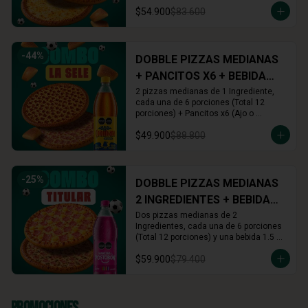
Cinnamon) + Rolls x16 (Cinnamon o 
$54.900
$83.600
Arequipe)
-
44
%
DOBBLE PIZZAS MEDIANAS
+ PANCITOS X6 + BEBIDA
1.5L
2 pizzas medianas de 1 Ingrediente, 
cada una de 6 porciones (Total 12 
porciones) + Pancitos x6 (Ajo o 
Cinnamon) + Gaseosa 1.5 L (A tu 
$49.900
$88.800
elección)
-
25
%
DOBBLE PIZZAS MEDIANAS
2 INGREDIENTES + BEBIDA
1.5L
Dos pizzas medianas de 2 
Ingredientes, cada una de 6 porciones 
(Total 12 porciones) y una bebida 1.5 
Lts.
$59.900
$79.400
Promociones