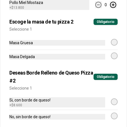
Buffalo, BBQ o mixtas.
Pollo Miel Mostaza
0
+
$13.800
Escoge la masa de tu pizza 2
Obligatorio
Seleccione 1
Masa Gruesa
Calzonni
Preparado en una base de pizza con 
Masa Delgada
carne puede ser de carne, jamón, 
champiñón o hawaiano.
Deseas Borde Relleno de Queso Pizza
Obligatorio
$18.500
#2
Seleccione 1
Pancitos De Ajo
Si, con borde de queso!
Pancitos x6 de ajo preparados con 
+
$8.600
nuestra deliciosa masa de pizza.
No, sin borde de queso!