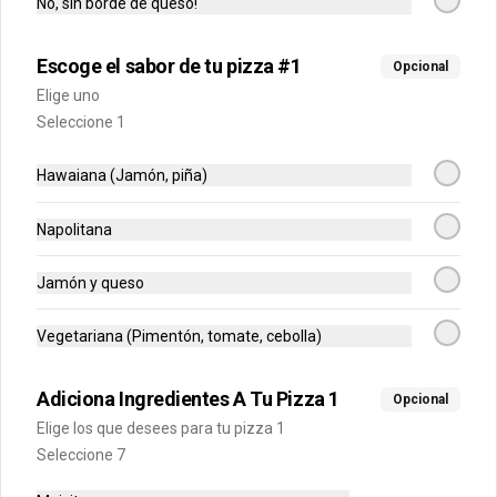
No, sin borde de queso!
$24.900
Escoge el sabor de tu pizza #1
Opcional
Elige uno
Seleccione 1
Mediana
Escoge el sabor de tu pizza (6 
Hawaiana (Jamón, piña)
porciones)
Napolitana
$37.500
Jamón y queso
-
36
%
Grande Premium
Vegetariana (Pimentón, tomate, cebolla)
Escoge tu pizza favorita (Mazzeta, 
Mixta, Hawaiana Recargada, Pizza 
Fuego, Carnes, Tres Quesos)
Adiciona Ingredientes A Tu Pizza 1
Opcional
Elige los que desees para tu pizza 1
$49.900
$77.700
Seleccione 7