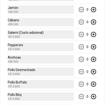
Arma tu pizza única mediana
Una pizza de 6 porciones!
Jamón
0
+
$8.500
Cábano
0
+
$8.500
$30.900
Salami (Costo adicional)
0
+
$13.800
Arma tu pizza única grande
Pepperoni
0
Una pizza de 8 porciones!
+
$13.800
Anchoas
0
+
$8.500
$51.900
Pollo Desmechado
0
+
$13.800
Pollo Buffalo
0
Acompañantes
+
$13.800
Pollo Bbq
0
+
$13.800
Alitas