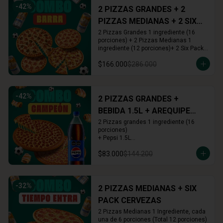
-
42
%
2 PIZZAS GRANDES + 2
PIZZAS MEDIANAS + 2 SIX
PACKS CERVEZAS
2 Pizzas Grandes 1 ingrediente (16 
porciones) + 2 Pizzas Medianas 1 
ingrediente (12 porciones)+ 2 Six Pack 
(12 cervezas)
$166.000
$286.000
-
42
%
2 PIZZAS GRANDES +
BEBIDA 1.5L + AREQUIPE
ROLLS
2 Pizzas grandes 1 ingrediente (16 
porciones)

+ Pepsi 1.5L

+ Arequipe o Cinnamon Rolls (16 und.)
$83.000
$144.200
-
32
%
2 PIZZAS MEDIANAS + SIX
PACK CERVEZAS
2 Pizzas Medianas 1 Ingrediente, cada 
una de 6 porciones (Total 12 porciones) 