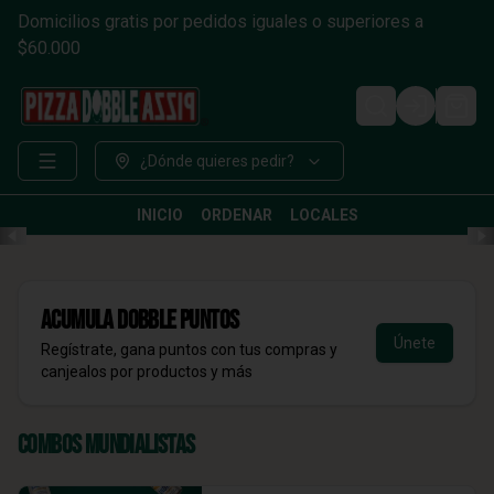
Domicilios gratis por pedidos iguales o superiores a
$60.000
Login
¿Dónde quieres pedir?
INICIO
ORDENAR
LOCALES
Acumula
DOBBLE Puntos
Únete
Regístrate, gana puntos con tus compras y
canjealos por productos y más
Combos Mundialistas