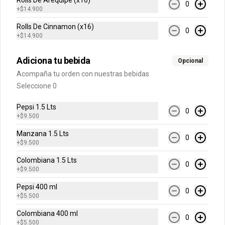
Rolls De Arequipe (x16)
0
+
$14.900
H20 500 ml
Rolls De Cinnamon (x16)
Sabores Limonata, Lima Limón, 
0
Toronchelo.
+
$14.900
Adiciona tu bebida
Opcional
$6.500
Acompaña tu orden con nuestras bebidas
Seleccione 0
Jugo Hit
Pepsi 1.5 Lts
0
+
$9.500
Sabores Mora, Mango, Naranja Piña o 
Frutas Tropicales.
Manzana 1.5 Lts
0
+
$9.500
Colombiana 1.5 Lts
$5.500
0
+
$9.500
Pepsi 400 ml
0
+
$5.500
Colombiana 400 ml
0
+
$5.500