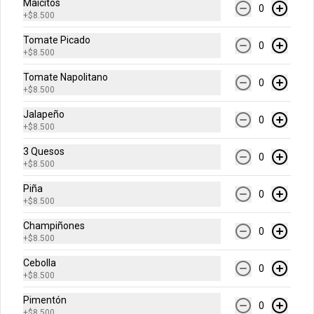
Maicitos
0
+
$8.500
-
40
%
Grande Favorita
Escoge tu pizza favorita (Pollo BBQ, 
Tomate Picado
0
Hawaiana, Buffalo Wings, Jamón 
+
$8.500
Champiñon, Vegetariana, Pepperoni, 
Miel Mostaza)
Tomate Napolitano
0
+
$8.500
$41.400
$68.900
Jalapeño
0
+
$8.500
Arma Tu Pizza
3 Quesos
0
+
$8.500
Piña
Arma tu pizza única
0
+
$8.500
personal
Champiñones
Una pizza de 4 porciones!
0
+
$8.500
Cebolla
0
$17.900
+
$8.500
Pimentón
0
+
$8.500