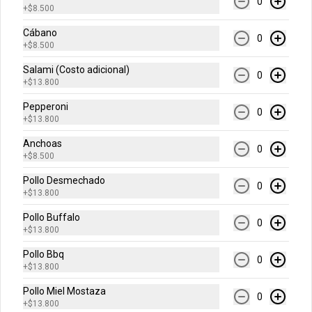
horneada con chips de chocolate.
0
+
$8.500
Cábano
0
+
$8.500
$12.900
Salami (Costo adicional)
0
+
$13.800
Bebidas
Pepperoni
0
+
$13.800
Agua Cristal 500 ml
Anchoas
0
+
$8.500
Sin Gas o Con Gas
Pollo Desmechado
0
+
$13.800
Pollo Buffalo
$6.500
0
+
$13.800
Pollo Bbq
0
+
$13.800
Cerveza Andina
Regular o Light
Pollo Miel Mostaza
0
+
$13.800