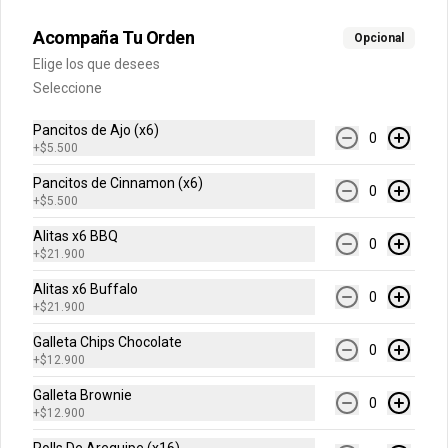
Acompaña Tu Orden
Opcional
$7.600
Elige los que desees
Seleccione
Gaseosa 1.5 Lts
Pancitos de Ajo (x6)
0
+
$5.500
Pancitos de Cinnamon (x6)
0
+
$5.500
$9.500
Alitas x6 BBQ
0
+
$21.900
Alitas x6 Buffalo
Gaseosa 400 ml
0
+
$21.900
Galleta Chips Chocolate
0
+
$12.900
Galleta Brownie
0
$5.500
+
$12.900