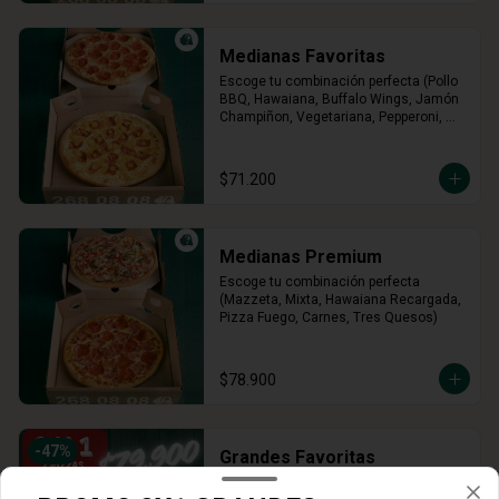
Medianas Favoritas
Escoge tu combinación perfecta (Pollo 
BBQ, Hawaiana, Buffalo Wings, Jamón 
Champiñon, Vegetariana, Pepperoni, 
Miel Mostaza)
$71.200
Medianas Premium
Escoge tu combinación perfecta 
(Mazzeta, Mixta, Hawaiana Recargada, 
Pizza Fuego, Carnes, Tres Quesos)
$78.900
-
47
%
Grandes Favoritas
Escoge tu combinación perfecta (Pollo 