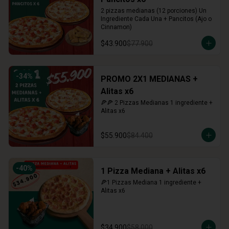
2 pizzas medianas (12 porciones) Un 
Ingrediente Cada Una + Pancitos (Ajo o 
Cinnamon)
$43.900
$77.900
-
34
%
PROMO 2X1 MEDIANAS +
Alitas x6
🍕🍕 2 Pizzas Medianas 1 ingrediente + 
Alitas x6
$55.900
$84.400
-
40
%
1 Pizza Mediana + Alitas x6
🍕1 Pizzas Mediana 1 ingrediente + 
Alitas x6
$34.900
$58.000