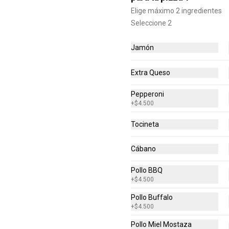
+ Arequipe o Cinnamon Rolls (16 
Elige máximo 2 ingredientes
$83.000
$144.200
und.)
Seleccione 2
Jamón
Extra Queso
Pepperoni
+
$4.500
Tocineta
Cábano
Pollo BBQ
-
34
%
DOBBLE PIZZAS
+
$4.500
MEDIANAS + PANCITOS
Pollo Buffalo
X6 + ROLLS X16
2 pizzas medianas de 1 
+
$4.500
Ingrediente, cada una de 6 
porciones (Total 12 porciones) + 
Pollo Miel Mostaza
Pancitos x6 (Ajo o Cinnamon) + 