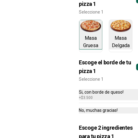
pizza 1
$60.000
Seleccione 1
¿Dónde quieres pedir?
Masa
Masa
Gruesa
Delgada
Escoge el borde de tu
pizza 1
Seleccione 1
Si, con borde de queso!
+
$3.500
No, muchas gracias!
-
42
%
2 PIZZAS GRANDES +
BEBIDA 1.5L + AREQUIPE
Escoge 2 ingredientes
ROLLS
2 Pizzas grandes 1 ingrediente (16 
porciones)

para tu pizza 1
+ Pepsi 1.5L
