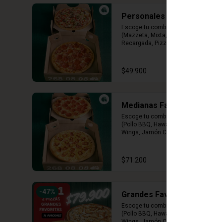
Personales Premium
Escoge tu combinación perfecta 
(Mazzeta, Mixta, Hawaiana 
Recargada, Pizza Fuego, Carnes, 
Tres Quesos)
$49.900
Medianas Favoritas
Escoge tu combinación perfecta 
(Pollo BBQ, Hawaiana, Buffalo 
Wings, Jamón Champiñon, 
Vegetariana, Pepperoni, Miel 
Mostaza)
$71.200
-
47
%
Grandes Favoritas
Escoge tu combinación perfecta 
(Pollo BBQ, Hawaiana, Buffalo 
Wings, Jamón Champiñon, 