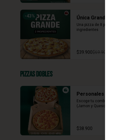
-
43
%
Única Grande 2 ing
Una pizza de 8 porciones con dos 
ingredientes
$39.900
$69.900
Pizzas Dobles
Personales Clásicas
Escoge tu combinación perfecta 
(Jamon y Queso, Napolitana)
$38.900