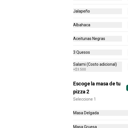
Jalapeño
-
34
%
PROMO 2X1 MEDIANAS +
Alitas x6
Albahaca
🍕🍕 2 Pizzas Medianas 1 
ingrediente + Alitas x6
Aceitunas Negras
$55.900
$84.400
3 Quesos
Salami (Costo adicional)
-
50
%
2X1 GRANDES
+
$3.500
Dos pizzas grandes de sabores 
seleccionados cada una de 8 
porciones (total 16 porciones)
Escoge la masa de tu
pizza 2
$59.900
$119.800
Seleccione 1
Masa Delgada
-
41
%
Pizza Mediana
Una pizza de 6 porciones con un 
Masa Gruesa