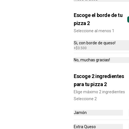
ingrediente.
Escoge el borde de tu
$22.900
$38.500
pizza 2
Seleccione al menos 1
-
20
%
Pizza Mediana +
Si, con borde de queso!
Pancitos x6 + Bebida 1.5
+
$3.500
L
Pizza mediana (6 porciones) 1 
ingrediente + Pancitos x6 (Ajo o 
No, muchas gracias!
Cinnamon) + Gaseosa 1.5 Lts
$41.900
$52.100
Escoge 2 ingredientes
para tu pizza 2
-
10
%
Elige máximo 2 ingredientes
Pizza Mediana + Alitas
Seleccione 2
x12 + Bebida 1.5 L
Pizza mediana (6 porciones) 1 
ingrediente + Alitas x12 (Sabor a 
Jamón
elección) + Gaseosa 1.5 Lts
$75.900
$84.400
Extra Queso