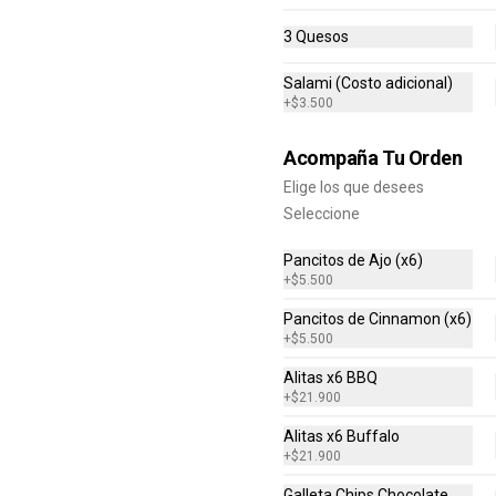
Tres Quesos)
3 Quesos
$94.900
$189.800
Salami (Costo adicional)
+
$3.500
Acompaña Tu Orden
Elige los que desees
Mediana
Seleccione
Escoge el sabor de tu pizza (6 
porciones)
Pancitos de Ajo (x6)
+
$5.500
Pancitos de Cinnamon (x6)
$37.500
+
$5.500
Alitas x6 BBQ
+
$21.900
-
40
%
Grande Favorita
Escoge tu pizza favorita (Pollo 
Alitas x6 Buffalo
BBQ, Hawaiana, Buffalo Wings, 
+
$21.900
Jamón Champiñon, Vegetariana, 
Pepperoni, Miel Mostaza)
Galleta Chips Chocolate