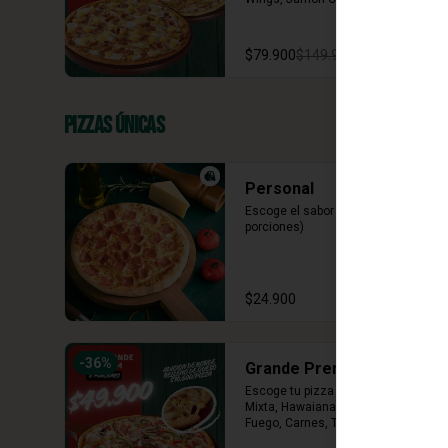
Vegetariana, Pepperoni, Miel 
Mostaza)
$79.900
$149.900
Pizzas Únicas
Personal
Escoge el sabor de tu pizza (4 
porciones)
$24.900
-
36
%
Grande Premium
Escoge tu pizza favorita (Mazzeta, 
Mixta, Hawaiana Recargada, Pizza 
Fuego, Carnes, Tres Quesos)