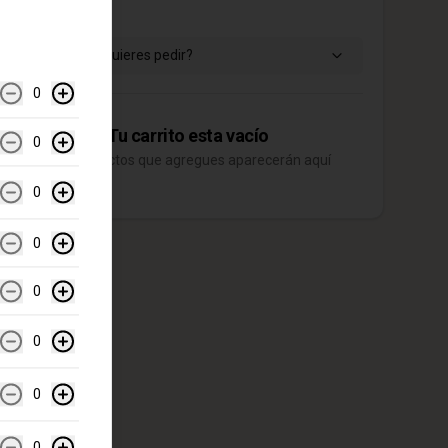
Tu Carrito
¿Dónde quieres pedir?
0
Tu carrito esta vacío
0
Los productos que agregues aparecerán aquí
0
0
0
0
0
0