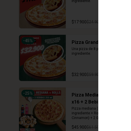
ingrediente.
$17.900
$24.900
-
45
%
Pizza Grande
Una pizza de 8 porciones con un 
ingrediente.
$32.900
$59.900
-
25
%
Pizza Mediana + Rolls
x16 + 2 Bebidas 250 ml
Pizza mediana (6 porciones) 1 
ingrediente + Rolls (Arequipe o 
Cinnamon) + 2 Gaseosas 250 ml
$45.900
$61.500