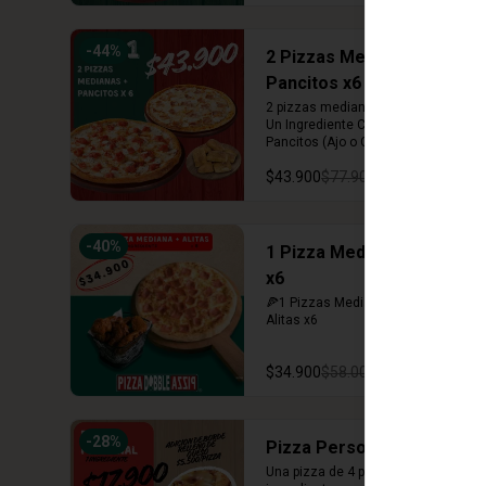
-
44
%
2 Pizzas Medianas +
Pancitos x6
2 pizzas medianas (12 porciones) 
Un Ingrediente Cada Una + 
Pancitos (Ajo o Cinnamon)
$43.900
$77.900
-
40
%
1 Pizza Mediana + Alitas
x6
🍕1 Pizzas Mediana 1 ingrediente + 
Alitas x6
$34.900
$58.000
-
28
%
Pizza Personal
Una pizza de 4 porciones con un 