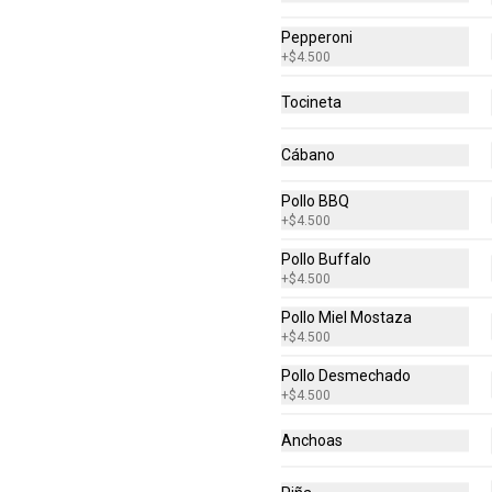
Pepperoni
+
$4.500
Tocineta
Cábano
Pollo BBQ
+
$4.500
Pollo Buffalo
+
$4.500
Pollo Miel Mostaza
Personales Favoritas
+
$4.500
Escoge tu combinación perfecta 
(Pollo BBQ, Hawaiana, Buffalo 
Pollo Desmechado
Wings, Jamón Champiñon, 
+
$4.500
Vegetariana, Pepperoni, Miel 
Mostaza)
Anchoas
$43.900