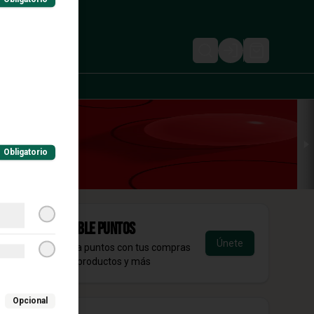
Login
Obligatorio
Acumula
DOBBLE Puntos
Únete
Regístrate, gana puntos con tus compras
y canjealos por productos y más
Opcional