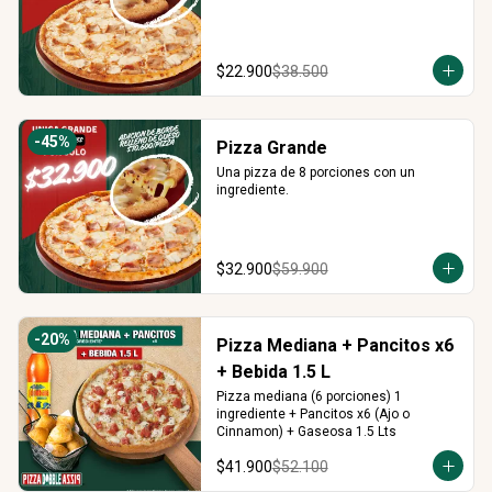
$22.900
$38.500
-
45
%
Pizza Grande
Una pizza de 8 porciones con un 
ingrediente.
$32.900
$59.900
-
20
%
Pizza Mediana + Pancitos x6
+ Bebida 1.5 L
Pizza mediana (6 porciones) 1 
ingrediente + Pancitos x6 (Ajo o 
Cinnamon) + Gaseosa 1.5 Lts
$41.900
$52.100