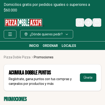
Domicilios gratis por pedidos iguales o superiores a
$60.000
Login
¿Dónde quieres pedir?
INICIO
ORDENAR
LOCALES
Pizza Doble Pizza
Promociones
Acumula
DOBBLE Puntos
Únete
Regístrate, gana puntos con tus compras y
canjealos por productos y más
Promociones