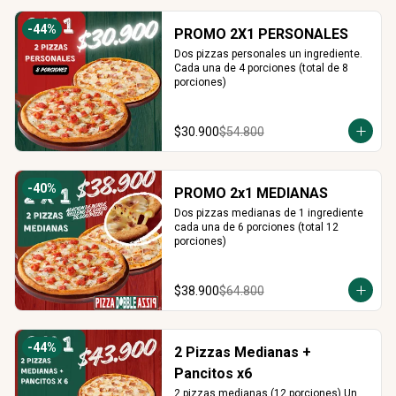
-
44
%
PROMO 2X1 PERSONALES
Dos pizzas personales un ingrediente. 
Cada una de 4 porciones (total de 8 
porciones)
$30.900
$54.800
-
40
%
PROMO 2x1 MEDIANAS
Dos pizzas medianas de 1 ingrediente 
cada una de 6 porciones (total 12 
porciones)
$38.900
$64.800
-
44
%
2 Pizzas Medianas +
Pancitos x6
2 pizzas medianas (12 porciones) Un 