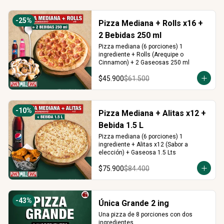
-
25
%
Pizza Mediana + Rolls x16 +
2 Bebidas 250 ml
Pizza mediana (6 porciones) 1 
ingrediente + Rolls (Arequipe o 
Cinnamon) + 2 Gaseosas 250 ml
$45.900
$61.500
-
10
%
Pizza Mediana + Alitas x12 +
Bebida 1.5 L
Pizza mediana (6 porciones) 1 
ingrediente + Alitas x12 (Sabor a 
elección) + Gaseosa 1.5 Lts
$75.900
$84.400
-
43
%
Única Grande 2 ing
Una pizza de 8 porciones con dos 
ingredientes