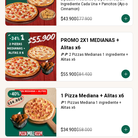
Ingrediente Cada Una + Pancitos (Ajo o 
Cinnamon)
$43.900
$77.900
-
34
%
PROMO 2X1 MEDIANAS +
Alitas x6
🍕🍕 2 Pizzas Medianas 1 ingrediente + 
Alitas x6
$55.900
$84.400
-
40
%
1 Pizza Mediana + Alitas x6
🍕1 Pizzas Mediana 1 ingrediente + 
Alitas x6
$34.900
$58.000