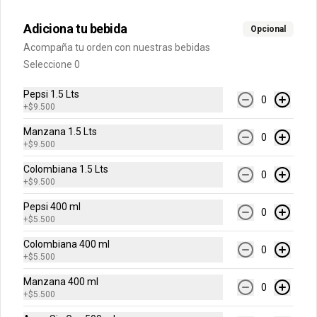
Adiciona tu bebida
Opcional
$12.900
Acompaña tu orden con nuestras bebidas
Seleccione 0
Galleta Brownie
Pepsi 1.5 Lts
0
+
$9.500
Deliciosa galleta brownie recién 
horneada con chips de chocolate.
Manzana 1.5 Lts
0
+
$9.500
Colombiana 1.5 Lts
$12.900
0
+
$9.500
Pepsi 400 ml
0
+
$5.500
Colombiana 400 ml
0
+
$5.500
Manzana 400 ml
0
+
$5.500
Conócenos