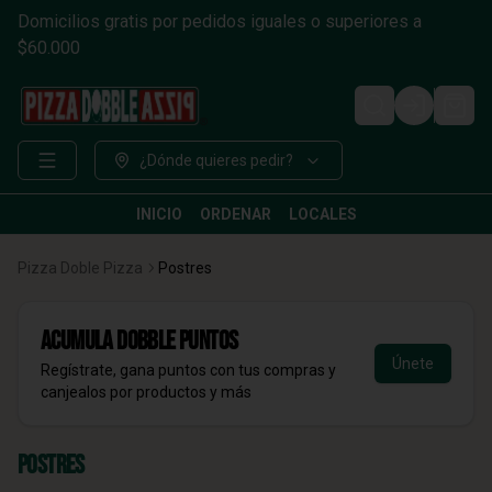
Domicilios gratis por pedidos iguales o superiores a
$60.000
Login
¿Dónde quieres pedir?
INICIO
ORDENAR
LOCALES
Pizza Doble Pizza
Postres
Acumula
DOBBLE Puntos
Únete
Regístrate, gana puntos con tus compras y
canjealos por productos y más
Postres