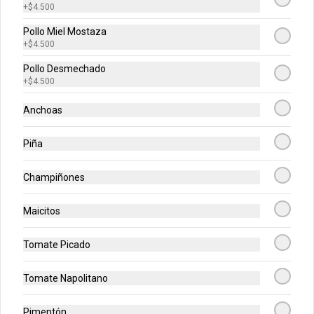
+
$4.500
Pollo Miel Mostaza
Medianas Favoritas
+
$4.500
Escoge tu combinación perfecta (Pollo 
BBQ, Hawaiana, Buffalo Wings, Jamón 
Pollo Desmechado
Champiñon, Vegetariana, Pepperoni, 
+
$4.500
Miel Mostaza)
Anchoas
$71.200
Piña
Medianas Premium
Champiñones
Escoge tu combinación perfecta 
(Mazzeta, Mixta, Hawaiana Recargada, 
Pizza Fuego, Carnes, Tres Quesos)
Maicitos
$78.900
Tomate Picado
Tomate Napolitano
-
47
%
Grandes Favoritas
Escoge tu combinación perfecta (Pollo 
Pimentón