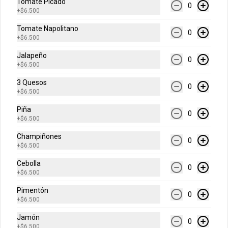
horneada con chips de chocolate.
Tomate Picado
0
+
$6.500
Tomate Napolitano
0
$12.900
+
$6.500
Jalapeño
0
+
$6.500
Bebidas
3 Quesos
0
+
$6.500
Agua Cristal 500 ml
Piña
0
Sin Gas o Con Gas
+
$6.500
Champiñones
0
+
$6.500
$6.500
Cebolla
0
+
$6.500
Pimentón
0
Cerveza Andina
+
$6.500
Regular o Light
Jamón
0
+
$6.500