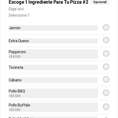
Escoge 1 Ingrediente Para Tu Pizza #2
Buffalo, BBQ o mixtas.
Opcional
Elige uno
Seleccione 1
Jamón
Extra Queso
Calzonni
Preparado en una base de pizza con 
Pepperoni
carne puede ser de carne, jamón, 
+
$4.500
champiñón o hawaiano.
Tocineta
$18.500
Cábano
Pancitos De Ajo
Pollo BBQ
+
$4.500
Pancitos x6 de ajo preparados con 
nuestra deliciosa masa de pizza.
Pollo Buffalo
+
$4.500