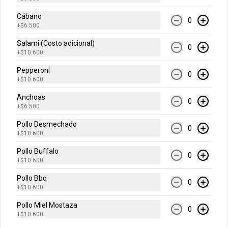
Cábano
0
$7.600
+
$6.500
Salami (Costo adicional)
0
+
$10.600
Gaseosa 1.5 Lts
Pepperoni
0
+
$10.600
Anchoas
0
+
$6.500
$9.500
Pollo Desmechado
0
+
$10.600
Pollo Buffalo
Gaseosa 400 ml
0
+
$10.600
Pollo Bbq
0
+
$10.600
Pollo Miel Mostaza
$5.500
0
+
$10.600