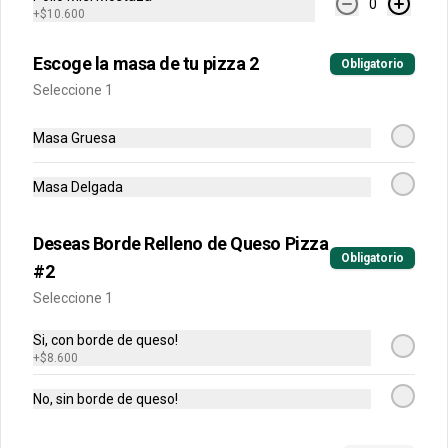
0
Arma tu pizza única mediana
+
$10.600
Una pizza de 6 porciones!
Escoge la masa de tu pizza 2
Obligatorio
Seleccione 1
$30.900
Masa Gruesa
Arma tu pizza única grande
Masa Delgada
Una pizza de 8 porciones!
Deseas Borde Relleno de Queso Pizza
Obligatorio
#2
$51.900
Seleccione 1
Si, con borde de queso!
+
$8.600
Acompañantes
No, sin borde de queso!
Alitas