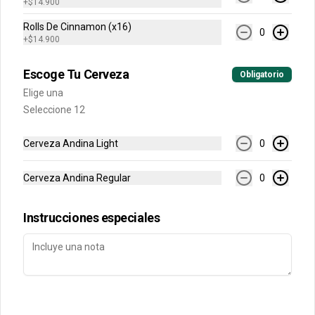
+
$14.900
Rolls De Cinnamon (x16)
0
Conócenos
+
$14.900
Contacto
Escoge Tu Cerveza
Obligatorio
Términos y condiciones
Elige una
Política de privacidad
Seleccione 12
Redes sociales
Cerveza Andina Light
0
Instagram
Cerveza Andina Regular
0
Facebook
Instrucciones especiales
Mi cuenta
Pedir
Iniciar sesión