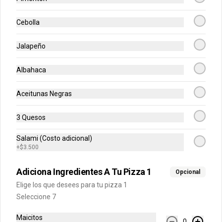
BBQ, Hawaiana, Buffalo Wings, Jamón 
Champiñon, Vegetariana, Pepperoni, 
Miel Mostaza)
Cebolla
$79.900
$149.900
Jalapeño
-
50
%
Albahaca
Grandes Premium
Escoge tu combinación perfecta 
(Mazzeta, Mixta, Hawaiana Recargada, 
Aceitunas Negras
Pizza Fuego, Carnes, Tres Quesos)
3 Quesos
$94.900
$189.800
Salami (Costo adicional)
+
$3.500
Pizzas Únicas
Adiciona Ingredientes A Tu Pizza 1
Opcional
Elige los que desees para tu pizza 1
Personal
Seleccione 7
Escoge el sabor de tu pizza (4 
porciones)
Maicitos
0