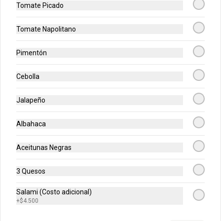
Tomate Picado
Domicilios gratis por pedidos iguales o superiores a
$60.000
Tomate Napolitano
Login
Pimentón
¿Dónde quieres pedir?
Cebolla
INICIO
ORDENAR
LOCALES
Jalapeño
Albahaca
Acumula
DOBBLE Puntos
Aceitunas Negras
Únete
Regístrate, gana puntos con tus compras y
canjealos por productos y más
3 Quesos
Salami (Costo adicional)
Combos Mundialistas
+
$4.500