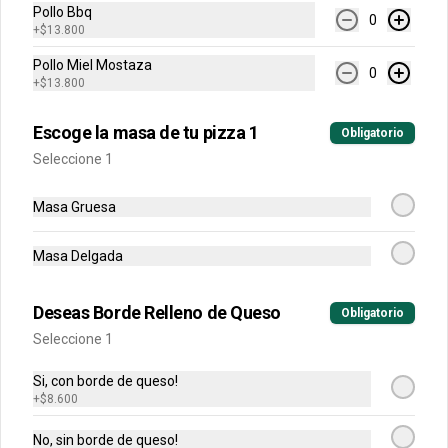
Una pizza de 8 porciones con dos 
Pollo Bbq
0
ingredientes
+
$13.800
Pollo Miel Mostaza
0
+
$13.800
$39.900
$69.900
Escoge la masa de tu pizza 1
Obligatorio
Pizzas Dobles
Seleccione 1
Masa Gruesa
Personales Clásicas
Escoge tu combinación perfecta 
Masa Delgada
(Jamon y Queso, Napolitana)
Deseas Borde Relleno de Queso
Obligatorio
$38.900
Seleccione 1
Si, con borde de queso!
+
$8.600
Personales Favoritas
Escoge tu combinación perfecta (Pollo 
No, sin borde de queso!
BBQ, Hawaiana, Buffalo Wings, Jamón 