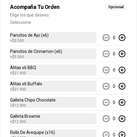
Acompaña Tu Orden
Opcional
H20 500 ml
Elige los que desees
Sabores Limonata, Lima Limón, 
Toronchelo.
Seleccione
Pancitos de Ajo (x6)
0
+
$5.500
$6.500
Pancitos de Cinnamon (x6)
0
+
$5.500
Jugo Hit
Alitas x6 BBQ
0
Sabores Mora, Mango, Naranja Piña o 
+
$21.900
Frutas Tropicales.
Alitas x6 Buffalo
0
+
$21.900
$5.500
Galleta Chips Chocolate
0
+
$12.900
Galleta Brownie
0
+
$12.900
Rolls De Arequipe (x16)
0