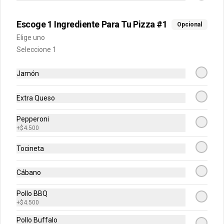
Champiñon, Vegetariana, Pepperoni, 
Miel Mostaza)
Escoge 1 Ingrediente Para Tu Pizza #1
Opcional
$43.900
Elige uno
Seleccione 1
Personales Premium
Jamón
Escoge tu combinación perfecta 
(Mazzeta, Mixta, Hawaiana Recargada, 
Pizza Fuego, Carnes, Tres Quesos)
Extra Queso
Pepperoni
$49.900
+
$4.500
Tocineta
Medianas Clásicas
Escoge tu combinación perfecta 
Cábano
(Jamon y Queso, Napolitana)
Pollo BBQ
+
$4.500
$63.900
Pollo Buffalo