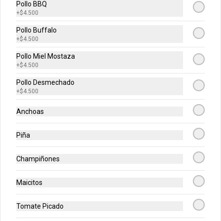
Pollo BBQ
2 pizzas medianas (12 porciones) Un 
+
$4.500
Ingrediente Cada Una + Pancitos (Ajo o 
Cinnamon)
Pollo Buffalo
+
$4.500
$43.900
$77.900
Pollo Miel Mostaza
+
$4.500
-
34
%
PROMO 2X1 MEDIANAS +
Pollo Desmechado
Alitas x6
+
$4.500
🍕🍕 2 Pizzas Medianas 1 ingrediente + 
Alitas x6
Anchoas
$55.900
$84.400
Piña
Champiñones
-
40
%
1 Pizza Mediana + Alitas x6
🍕1 Pizzas Mediana 1 ingrediente + 
Maicitos
Alitas x6
Tomate Picado
$34.900
$58.000