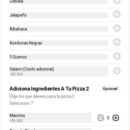
Cebolla
Rolls de Arequipe
Jalapeño
Exquisitos rolls glaseados recién 
horneados de arequipe.
Albahaca
Aceitunas Negras
$14.900
3 Quesos
Galleta Chips de Chocolate
Salami (Costo adicional)
Deliciosa galleta recién horneada con 
+
$3.500
chips de chocolate.
Adiciona Ingredientes A Tu Pizza 2
Opcional
Elige los que desees para tu pizza 2
$12.900
Seleccione 7
Maicitos
0
Galleta Brownie
+
$6.500
Deliciosa galleta brownie recién 