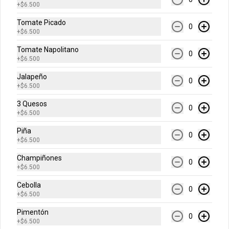
+
$6.500
Tomate Picado
$24.900
0
+
$6.500
Tomate Napolitano
0
+
$6.500
Mediana
Escoge el sabor de tu pizza (6 
Jalapeño
porciones)
0
+
$6.500
3 Quesos
0
+
$6.500
$37.500
Piña
0
+
$6.500
-
36
%
Grande Premium
Champiñones
0
Escoge tu pizza favorita (Mazzeta, 
+
$6.500
Mixta, Hawaiana Recargada, Pizza 
Fuego, Carnes, Tres Quesos)
Cebolla
0
+
$6.500
$49.900
$77.700
Pimentón
0
+
$6.500