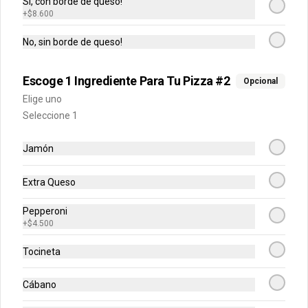
Si, con borde de queso!
+
$8.600
-
44
%
No, sin borde de queso!
PROMO 2X1 PERSONALES
Dos pizzas personales un ingrediente. 
Cada una de 4 porciones (total de 8 
Escoge 1 Ingrediente Para Tu Pizza #2
porciones)
Opcional
Elige uno
Seleccione 1
$30.900
$54.800
Jamón
-
40
%
PROMO 2x1 MEDIANAS
Extra Queso
Dos pizzas medianas de 1 ingrediente 
cada una de 6 porciones (total 12 
porciones)
Pepperoni
+
$4.500
$38.900
$64.800
Tocineta
Cábano
-
44
%
2 Pizzas Medianas +
Pancitos x6