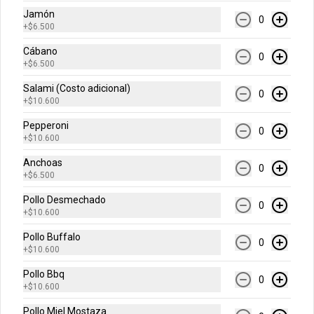
Jamón
-
40
%
0
Grande Favorita
+
$6.500
Escoge tu pizza favorita (Pollo BBQ, 
Hawaiana, Buffalo Wings, Jamón 
Cábano
0
Champiñon, Vegetariana, Pepperoni, 
+
$6.500
Miel Mostaza)
Salami (Costo adicional)
0
$41.400
$68.900
+
$10.600
Pepperoni
0
+
$10.600
Arma Tu Pizza
Anchoas
0
+
$6.500
Arma tu pizza única
Pollo Desmechado
0
personal
+
$10.600
Una pizza de 4 porciones!
Pollo Buffalo
0
+
$10.600
$17.900
Pollo Bbq
0
+
$10.600
Pollo Miel Mostaza