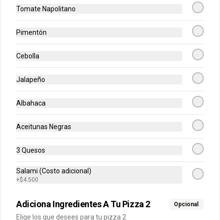
Tomate Napolitano
-
50
%
2X1 GRANDES
Pimentón
Dos pizzas grandes de sabores 
seleccionados cada una de 8 
Cebolla
porciones (total 16 porciones)
Jalapeño
$59.900
$119.800
Albahaca
-
28
%
Pizza Personal
Aceitunas Negras
Una pizza de 4 porciones con un 
ingrediente.
3 Quesos
Salami (Costo adicional)
$17.900
$24.900
+
$4.500
Adiciona Ingredientes A Tu Pizza 2
Opcional
-
41
%
Pizza Mediana
Elige los que desees para tu pizza 2