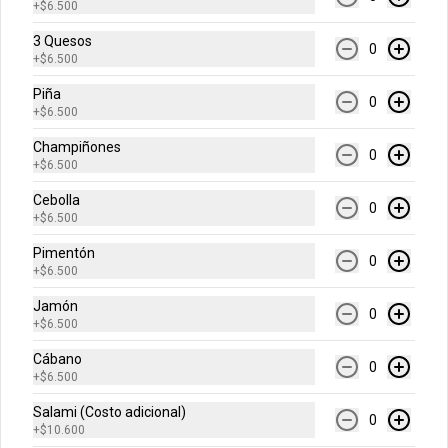
+
$6.500
3 Quesos
$7.600
0
+
$6.500
Piña
0
+
$6.500
Gaseosa 1.5 Lts
Champiñones
0
+
$6.500
Cebolla
0
+
$6.500
$9.500
Pimentón
0
+
$6.500
Gaseosa 400 ml
Jamón
0
+
$6.500
Cábano
0
+
$6.500
$5.500
Salami (Costo adicional)
0
+
$10.600