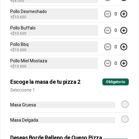
+
$6.500
$5.500
Pollo Desmechado
0
+
$10.600
Pancitos De Cinnamon
Pollo Buffalo
Pancitos x6 de ajo o cinnamon 
0
+
$10.600
preparados con nuestra deliciosa masa 
de pizza
Pollo Bbq
0
+
$10.600
$5.500
Pollo Miel Mostaza
0
+
$10.600
Postres
Escoge la masa de tu pizza 2
Obligatorio
Seleccione 1
Rolls de Cinnamon
Masa Gruesa
Exquisitos rolls glaseados recién 
horneados de cinnamon.
Masa Delgada
$14.900
Deseas Borde Relleno de Queso Pizza