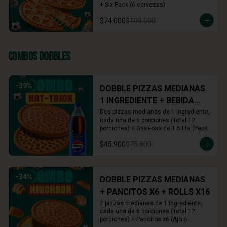
+ Six Pack (6 cervezas)
$74.000
$109.500
Combos Dobbles
-
39
%
DOBBLE PIZZAS MEDIANAS
1 INGREDIENTE + BEBIDA
1.5L
Dos pizzas medianas de 1 Ingrediente, 
cada una de 6 porciones (Total 12 
porciones) + Gaseosa de 1.5 Lts (Pepsi, 
Colombiana o Manzana)
$45.900
$75.800
-
34
%
DOBBLE PIZZAS MEDIANAS
+ PANCITOS X6 + ROLLS X16
2 pizzas medianas de 1 Ingrediente, 
cada una de 6 porciones (Total 12 
porciones) + Pancitos x6 (Ajo o 