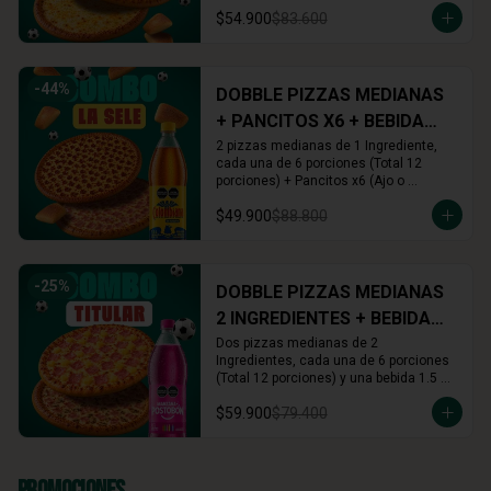
Cinnamon) + Rolls x16 (Cinnamon o 
$54.900
$83.600
Arequipe)
-
44
%
DOBBLE PIZZAS MEDIANAS
+ PANCITOS X6 + BEBIDA
1.5L
2 pizzas medianas de 1 Ingrediente, 
cada una de 6 porciones (Total 12 
porciones) + Pancitos x6 (Ajo o 
Cinnamon) + Gaseosa 1.5 L (A tu 
$49.900
$88.800
elección)
-
25
%
DOBBLE PIZZAS MEDIANAS
2 INGREDIENTES + BEBIDA
1.5L
Dos pizzas medianas de 2 
Ingredientes, cada una de 6 porciones 
(Total 12 porciones) y una bebida 1.5 
Lts.
$59.900
$79.400
Promociones