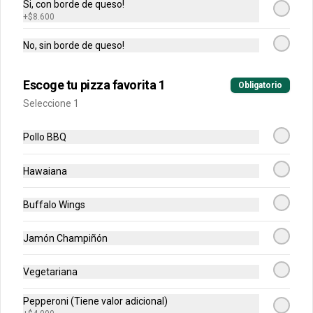
Si, con borde de queso!
-
+
40
$8.600
%
Grande Favorita
Escoge tu pizza favorita (Pollo BBQ, 
No, sin borde de queso!
Hawaiana, Buffalo Wings, Jamón 
Champiñon, Vegetariana, Pepperoni, 
Miel Mostaza)
Escoge tu pizza favorita 1
Obligatorio
$41.400
$68.900
Seleccione 1
Pollo BBQ
Arma Tu Pizza
Hawaiana
Arma tu pizza única
Buffalo Wings
personal
Una pizza de 4 porciones!
Jamón Champiñón
$17.900
Vegetariana
Pepperoni (Tiene valor adicional)