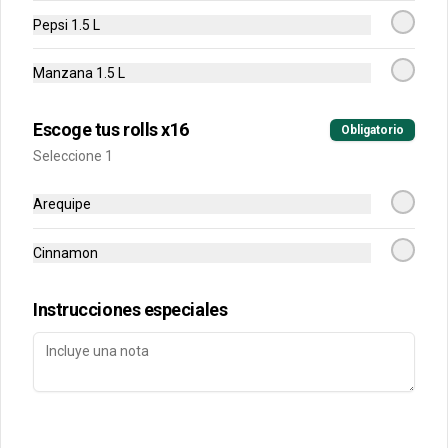
Pepsi 1.5 L
Conócenos
Manzana 1.5 L
Contacto
Escoge tus rolls x16
Términos y condiciones
Obligatorio
Política de privacidad
Seleccione 1
Redes sociales
Arequipe
Instagram
Cinnamon
Facebook
Instrucciones especiales
Mi cuenta
Pedir
Iniciar sesión