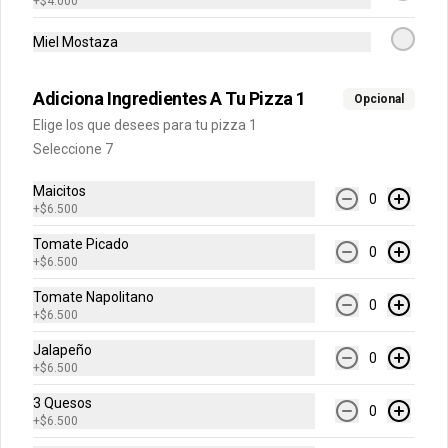
+
$4.000
Arma tu pizza única mediana
Una pizza de 6 porciones!
Miel Mostaza
Adiciona Ingredientes A Tu Pizza 1
Opcional
$30.900
Elige los que desees para tu pizza 1
Seleccione 7
Arma tu pizza única grande
Maicitos
0
+
$6.500
Una pizza de 8 porciones!
Tomate Picado
0
+
$6.500
Tomate Napolitano
$51.900
0
+
$6.500
Jalapeño
0
Acompañantes
+
$6.500
3 Quesos
0
+
$6.500
Alitas