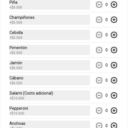
Buffalo, BBQ o mixtas.
Piña
0
+
$6.500
Champiñones
0
+
$6.500
Cebolla
0
+
$6.500
Calzonni
Pimentón
0
+
$6.500
Preparado en una base de pizza con 
carne puede ser de carne, jamón, 
champiñón o hawaiano.
Jamón
0
+
$6.500
Cábano
$18.500
0
+
$6.500
Salami (Costo adicional)
0
Pancitos De Ajo
+
$10.600
Pancitos x6 de ajo preparados con 
Pepperoni
nuestra deliciosa masa de pizza.
0
+
$10.600
Anchoas
0