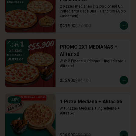
2 pizzas medianas (12 porciones) Un 
Ingrediente Cada Una + Pancitos (Ajo o 
Cinnamon)
$43.900
$77.900
-
34
%
PROMO 2X1 MEDIANAS +
Alitas x6
🍕🍕 2 Pizzas Medianas 1 ingrediente + 
Alitas x6
$55.900
$84.400
-
40
%
1 Pizza Mediana + Alitas x6
🍕1 Pizzas Mediana 1 ingrediente + 
Alitas x6
$34.900
$58.000