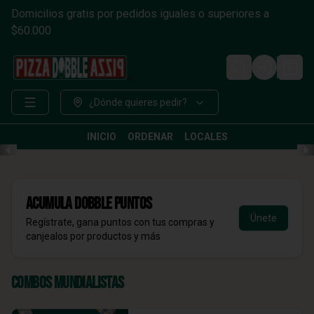
Domicilios gratis por pedidos iguales o superiores a
$60.000
Login
¿Dónde quieres pedir?
INICIO
ORDENAR
LOCALES
Acumula
DOBBLE Puntos
Únete
Regístrate, gana puntos con tus compras y
canjealos por productos y más
Combos Mundialistas