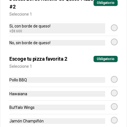
Obligatorio
#2
Rolls de Arequipe
Seleccione 1
Exquisitos rolls glaseados recién 
horneados de arequipe.
Si, con borde de queso!
+
$8.600
No, sin borde de queso!
$14.900
Escoge tu pizza favorita 2
Obligatorio
Galleta Chips de Chocolate
Seleccione 1
Deliciosa galleta recién horneada con 
chips de chocolate.
Pollo BBQ
Hawaiana
$12.900
Buffalo Wings
Galleta Brownie
Jamón Champiñón
Deliciosa galleta brownie recién 