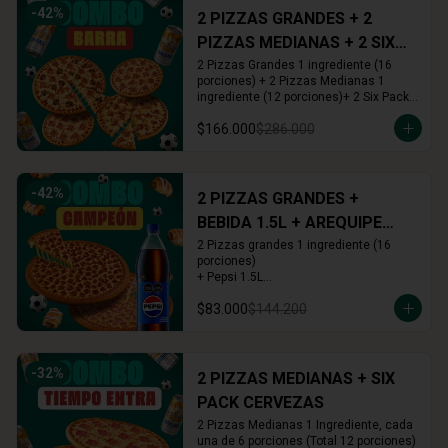
-
42
%
2 PIZZAS GRANDES + 2
PIZZAS MEDIANAS + 2 SIX
PACKS CERVEZAS
2 Pizzas Grandes 1 ingrediente (16 
porciones) + 2 Pizzas Medianas 1 
ingrediente (12 porciones)+ 2 Six Pack 
(12 cervezas)
$166.000
$286.000
-
42
%
2 PIZZAS GRANDES +
BEBIDA 1.5L + AREQUIPE
ROLLS
2 Pizzas grandes 1 ingrediente (16 
porciones)

+ Pepsi 1.5L

+ Arequipe o Cinnamon Rolls (16 und.)
$83.000
$144.200
-
32
%
2 PIZZAS MEDIANAS + SIX
PACK CERVEZAS
2 Pizzas Medianas 1 Ingrediente, cada 
una de 6 porciones (Total 12 porciones) 