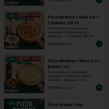
$41.900
$52.100
-
25
%
Pizza Mediana + Rolls x16 +
2 Bebidas 250 ml
Pizza mediana (6 porciones) 1 
ingrediente + Rolls (Arequipe o 
Cinnamon) + 2 Gaseosas 250 ml
$45.900
$61.500
-
10
%
Pizza Mediana + Alitas x12 +
Bebida 1.5 L
Pizza mediana (6 porciones) 1 
ingrediente + Alitas x12 (Sabor a 
elección) + Gaseosa 1.5 Lts
$75.900
$84.400
-
43
%
Única Grande 2 ing