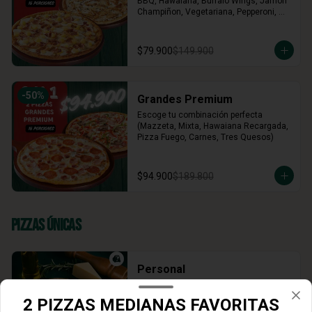
BBQ, Hawaiana, Buffalo Wings, Jamón 
Champiñon, Vegetariana, Pepperoni, 
Miel Mostaza)
$79.900
$149.900
-
50
%
Grandes Premium
Escoge tu combinación perfecta 
(Mazzeta, Mixta, Hawaiana Recargada, 
Pizza Fuego, Carnes, Tres Quesos)
$94.900
$189.800
Pizzas Únicas
Personal
Escoge el sabor de tu pizza (4 
porciones)
2 PIZZAS MEDIANAS FAVORITAS