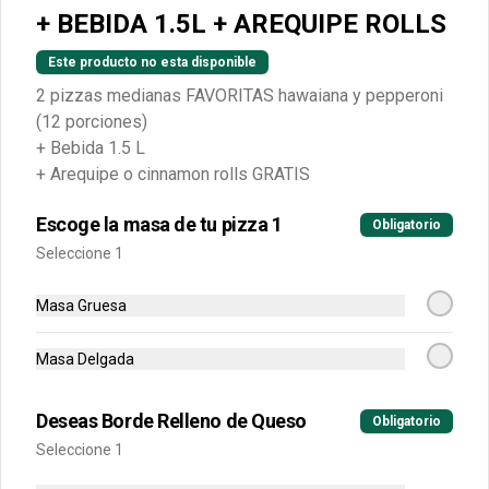
+ BEBIDA 1.5L + AREQUIPE ROLLS
$24.900
Este producto no esta disponible
2 pizzas medianas FAVORITAS hawaiana y pepperoni
(12 porciones)
Mediana
+ Bebida 1.5 L
Escoge el sabor de tu pizza (6 
+ Arequipe o cinnamon rolls GRATIS
porciones)
Escoge la masa de tu pizza 1
Obligatorio
$37.500
Seleccione 1
Masa Gruesa
-
36
%
Grande Premium
Escoge tu pizza favorita (Mazzeta, 
Masa Delgada
Mixta, Hawaiana Recargada, Pizza 
Fuego, Carnes, Tres Quesos)
Deseas Borde Relleno de Queso
Obligatorio
$49.900
$77.700
Seleccione 1