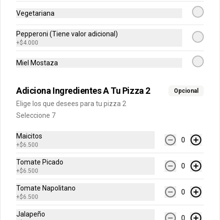
horneada con chips de chocolate.
Vegetariana
Pepperoni (Tiene valor adicional)
$12.900
+
$4.000
Miel Mostaza
Bebidas
Adiciona Ingredientes A Tu Pizza 2
Opcional
Agua Cristal 500 ml
Elige los que desees para tu pizza 2
Sin Gas o Con Gas
Seleccione 7
Maicitos
0
+
$6.500
$6.500
Tomate Picado
0
+
$6.500
Tomate Napolitano
Cerveza Andina
0
+
$6.500
Regular o Light
Jalapeño
0