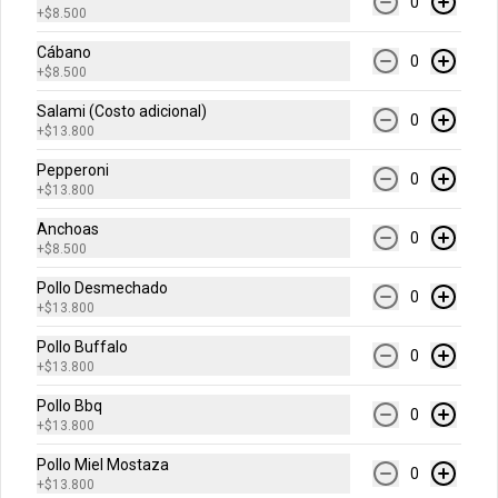
horneada con chips de chocolate.
0
+
$8.500
Cábano
0
+
$8.500
$12.900
Salami (Costo adicional)
0
+
$13.800
Bebidas
Pepperoni
0
+
$13.800
Agua Cristal 500 ml
Anchoas
0
+
$8.500
Sin Gas o Con Gas
Pollo Desmechado
0
+
$13.800
Pollo Buffalo
$6.500
0
+
$13.800
Pollo Bbq
0
+
$13.800
Cerveza Andina
Regular o Light
Pollo Miel Mostaza
0
+
$13.800