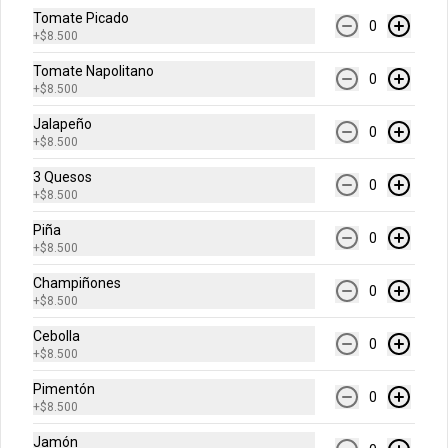
Tomate Picado
0
+
$8.500
Rolls de Arequipe
Tomate Napolitano
Exquisitos rolls glaseados recién 
0
+
$8.500
horneados de arequipe.
Jalapeño
0
+
$8.500
$14.900
3 Quesos
0
+
$8.500
Galleta Chips de Chocolate
Piña
0
+
$8.500
Deliciosa galleta recién horneada con 
chips de chocolate.
Champiñones
0
+
$8.500
Cebolla
$12.900
0
+
$8.500
Pimentón
0
+
$8.500
Galleta Brownie
Deliciosa galleta brownie recién 
Jamón