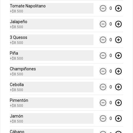
Tomate Napolitano
-
40
%
0
Grande Favorita
+
$8.500
Escoge tu pizza favorita (Pollo BBQ, 
Hawaiana, Buffalo Wings, Jamón 
Jalapeño
0
Champiñon, Vegetariana, Pepperoni, 
+
$8.500
Miel Mostaza)
3 Quesos
0
$41.400
$68.900
+
$8.500
Piña
0
+
$8.500
Arma Tu Pizza
Champiñones
0
+
$8.500
Arma tu pizza única
Cebolla
0
personal
+
$8.500
Una pizza de 4 porciones!
Pimentón
0
+
$8.500
$17.900
Jamón
0
+
$8.500
Cábano