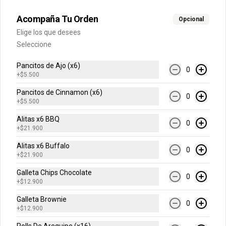
Acompaña Tu Orden
Opcional
$7.600
Elige los que desees
Seleccione
Gaseosa 1.5 Lts
Pancitos de Ajo (x6)
0
+
$5.500
Pancitos de Cinnamon (x6)
0
+
$5.500
$9.500
Alitas x6 BBQ
0
+
$21.900
Alitas x6 Buffalo
Gaseosa 400 ml
0
+
$21.900
Galleta Chips Chocolate
0
+
$12.900
Galleta Brownie
0
$5.500
+
$12.900