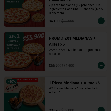
2 pizzas medianas (12 porciones) Un 
Ingrediente Cada Una + Pancitos (Ajo o 
Cinnamon)
$43.900
$77.900
-
34
%
PROMO 2X1 MEDIANAS +
Alitas x6
🍕🍕 2 Pizzas Medianas 1 ingrediente + 
Alitas x6
$55.900
$84.400
-
40
%
1 Pizza Mediana + Alitas x6
🍕1 Pizzas Mediana 1 ingrediente + 
Alitas x6
$34.900
$58.000