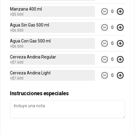
Manzana 400 ml
0
+
$5.500
Conócenos
Agua Sin Gas 500 ml
0
Contacto
+
$6.500
Términos y condiciones
Agua Con Gas 500 ml
0
+
$6.500
Política de privacidad
Cerveza Andina Regular
Redes sociales
0
+
$7.600
Cerveza Andina Light
Instagram
0
+
$7.600
Facebook
Instrucciones especiales
Mi cuenta
Pedir
Iniciar sesión