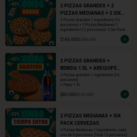
-
42
%
2 PIZZAS GRANDES + 2
PIZZAS MEDIANAS + 2 SIX
PACKS CERVEZAS
2 Pizzas Grandes 1 ingrediente (16 
porciones) + 2 Pizzas Medianas 1 
ingrediente (12 porciones)+ 2 Six Pack 
(12 cervezas)
$166.000
$286.000
-
42
%
2 PIZZAS GRANDES +
BEBIDA 1.5L + AREQUIPE
ROLLS
2 Pizzas grandes 1 ingrediente (16 
porciones)

+ Pepsi 1.5L

+ Arequipe o Cinnamon Rolls (16 und.)
$83.000
$144.200
-
32
%
2 PIZZAS MEDIANAS + SIX
PACK CERVEZAS
2 Pizzas Medianas 1 Ingrediente, cada 
una de 6 porciones (Total 12 porciones) 