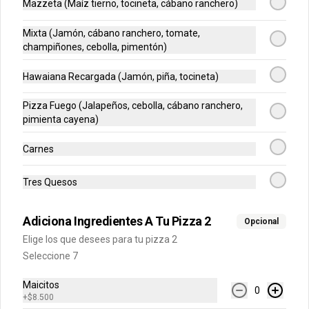
Mazzeta (Maíz tierno, tocineta, cábano ranchero)
$5.500
Mixta (Jamón, cábano ranchero, tomate,
champiñones, cebolla, pimentón)
Pancitos De Cinnamon
Pancitos x6 de ajo o cinnamon 
Hawaiana Recargada (Jamón, piña, tocineta)
preparados con nuestra deliciosa masa 
de pizza
Pizza Fuego (Jalapeños, cebolla, cábano ranchero,
pimienta cayena)
$5.500
Carnes
Postres
Tres Quesos
Rolls de Cinnamon
Adiciona Ingredientes A Tu Pizza 2
Opcional
Exquisitos rolls glaseados recién 
Elige los que desees para tu pizza 2
horneados de cinnamon.
Seleccione 7
Maicitos
0
$14.900
+
$8.500