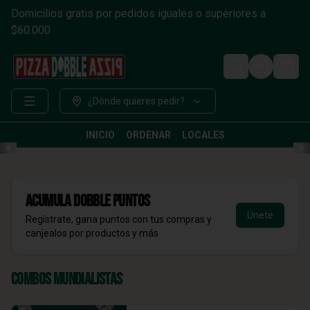
Domicilios gratis por pedidos iguales o superiores a
$60.000
Login
¿Dónde quieres pedir?
INICIO
ORDENAR
LOCALES
Acumula
DOBBLE Puntos
Únete
Regístrate, gana puntos con tus compras y
canjealos por productos y más
Combos Mundialistas