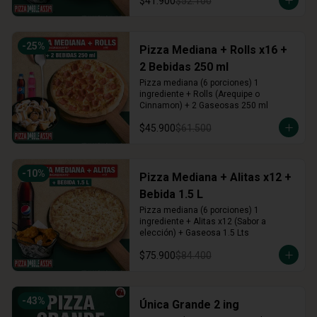
$41.900
$52.100
-
25
%
Pizza Mediana + Rolls x16 +
2 Bebidas 250 ml
Pizza mediana (6 porciones) 1 
ingrediente + Rolls (Arequipe o 
Cinnamon) + 2 Gaseosas 250 ml
$45.900
$61.500
-
10
%
Pizza Mediana + Alitas x12 +
Bebida 1.5 L
Pizza mediana (6 porciones) 1 
ingrediente + Alitas x12 (Sabor a 
elección) + Gaseosa 1.5 Lts
$75.900
$84.400
-
43
%
Única Grande 2 ing