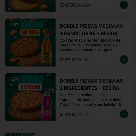
Cinnamon) + Rolls x16 (Cinnamon o 
$54.900
$83.600
Arequipe)
-
44
%
DOBBLE PIZZAS MEDIANAS
+ PANCITOS X6 + BEBIDA
1.5L
2 pizzas medianas de 1 Ingrediente, 
cada una de 6 porciones (Total 12 
porciones) + Pancitos x6 (Ajo o 
Cinnamon) + Gaseosa 1.5 L (A tu 
$49.900
$88.800
elección)
-
25
%
DOBBLE PIZZAS MEDIANAS
2 INGREDIENTES + BEBIDA
1.5L
Dos pizzas medianas de 2 
Ingredientes, cada una de 6 porciones 
(Total 12 porciones) y una bebida 1.5 
Lts.
$59.900
$79.400
Promociones