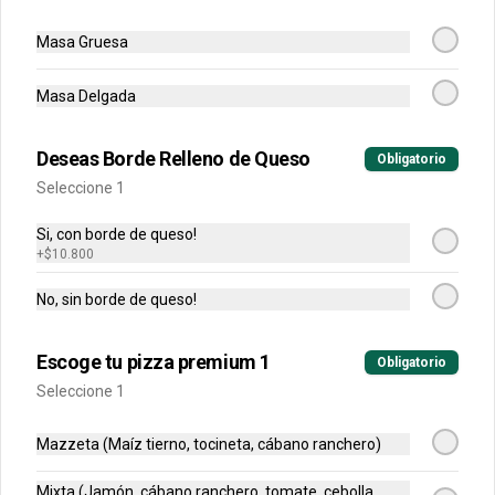
BBQ, Hawaiana, Buffalo Wings, Jamón 
Champiñon, Vegetariana, Pepperoni, 
Miel Mostaza)
Masa Gruesa
$79.900
$149.900
Masa Delgada
-
50
%
Deseas Borde Relleno de Queso
Grandes Premium
Obligatorio
Escoge tu combinación perfecta 
Seleccione 1
(Mazzeta, Mixta, Hawaiana Recargada, 
Pizza Fuego, Carnes, Tres Quesos)
Si, con borde de queso!
+
$10.800
$94.900
$189.800
No, sin borde de queso!
Pizzas Únicas
Escoge tu pizza premium 1
Obligatorio
Seleccione 1
Personal
Mazzeta (Maíz tierno, tocineta, cábano ranchero)
Escoge el sabor de tu pizza (4 
porciones)
Mixta (Jamón, cábano ranchero, tomate, cebolla,