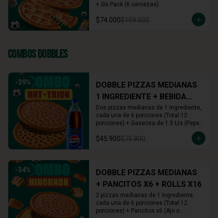
+ Six Pack (6 cervezas)
$74.000
$109.500
Combos Dobbles
-
39
%
DOBBLE PIZZAS MEDIANAS
1 INGREDIENTE + BEBIDA
1.5L
Dos pizzas medianas de 1 Ingrediente, 
cada una de 6 porciones (Total 12 
porciones) + Gaseosa de 1.5 Lts (Pepsi, 
Colombiana o Manzana)
$45.900
$75.800
-
34
%
DOBBLE PIZZAS MEDIANAS
+ PANCITOS X6 + ROLLS X16
2 pizzas medianas de 1 Ingrediente, 
cada una de 6 porciones (Total 12 
porciones) + Pancitos x6 (Ajo o 