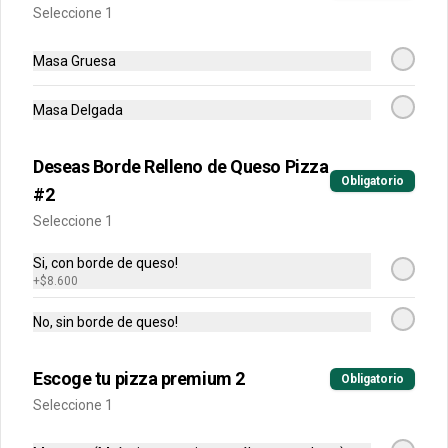
Buffalo, BBQ o mixtas.
Seleccione 1
Masa Gruesa
Masa Delgada
Calzonni
Deseas Borde Relleno de Queso Pizza
Obligatorio
Preparado en una base de pizza con 
#2
carne puede ser de carne, jamón, 
champiñón o hawaiano.
Seleccione 1
Si, con borde de queso!
$18.500
+
$8.600
No, sin borde de queso!
Pancitos De Ajo
Pancitos x6 de ajo preparados con 
Escoge tu pizza premium 2
Obligatorio
nuestra deliciosa masa de pizza.
Seleccione 1