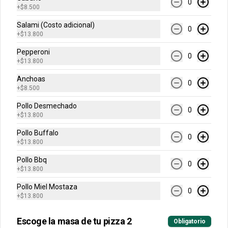
0
Arma tu pizza única mediana
+
$8.500
Una pizza de 6 porciones!
Salami (Costo adicional)
0
+
$13.800
Pepperoni
0
$30.900
+
$13.800
Anchoas
0
+
$8.500
Arma tu pizza única grande
Pollo Desmechado
Una pizza de 8 porciones!
0
+
$13.800
Pollo Buffalo
0
+
$13.800
$51.900
Pollo Bbq
0
+
$13.800
Acompañantes
Pollo Miel Mostaza
0
+
$13.800
Alitas
Escoge la masa de tu pizza 2
Obligatorio