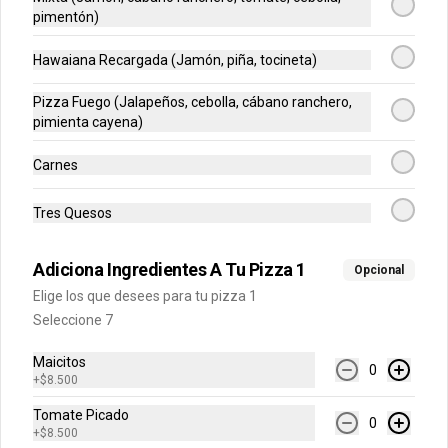
pimentón)
$24.900
Hawaiana Recargada (Jamón, piña, tocineta)
Pizza Fuego (Jalapeños, cebolla, cábano ranchero,
Mediana
pimienta cayena)
Escoge el sabor de tu pizza (6 
porciones)
Carnes
Tres Quesos
$37.500
Adiciona Ingredientes A Tu Pizza 1
Opcional
-
36
%
Elige los que desees para tu pizza 1
Grande Premium
Seleccione 7
Escoge tu pizza favorita (Mazzeta, 
Mixta, Hawaiana Recargada, Pizza 
Fuego, Carnes, Tres Quesos)
Maicitos
0
+
$8.500
$49.900
$77.700
Tomate Picado
0
+
$8.500