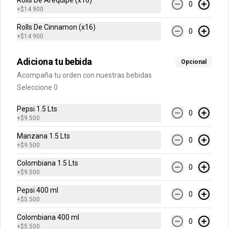
Rolls De Arequipe (x16)
0
+
$14.900
H20 500 ml
Rolls De Cinnamon (x16)
Sabores Limonata, Lima Limón, 
0
Toronchelo.
+
$14.900
Adiciona tu bebida
Opcional
$6.500
Acompaña tu orden con nuestras bebidas
Seleccione 0
Jugo Hit
Pepsi 1.5 Lts
0
+
$9.500
Sabores Mora, Mango, Naranja Piña o 
Frutas Tropicales.
Manzana 1.5 Lts
0
+
$9.500
Colombiana 1.5 Lts
$5.500
0
+
$9.500
Pepsi 400 ml
0
+
$5.500
Colombiana 400 ml
0
+
$5.500