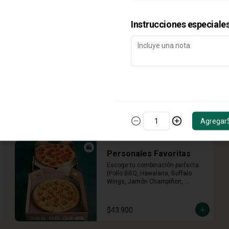
Instrucciones especiale
Agregar
Personales Favoritas
Escoge tu combinación perfecta 
(Pollo BBQ, Hawaiana, Buffalo 
Wings, Jamón Champiñon, 
Vegetariana, Pepperoni, Miel 
Mostaza)
$43.900