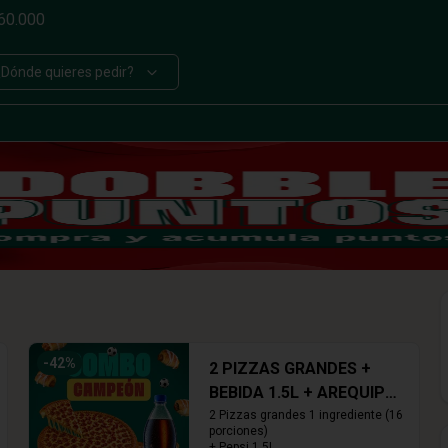
$60.000
¿Dónde quieres pedir?
-
42
%
2 PIZZAS GRANDES +
BEBIDA 1.5L + AREQUIPE
ROLLS
2 Pizzas grandes 1 ingrediente (16 
porciones)

+ Pepsi 1.5L
