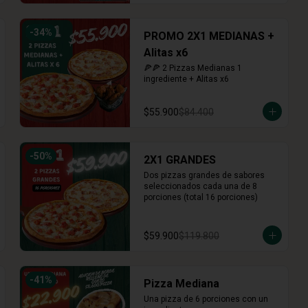
-
34
%
PROMO 2X1 MEDIANAS +
Alitas x6
🍕🍕 2 Pizzas Medianas 1 
ingrediente + Alitas x6
$55.900
$84.400
-
50
%
2X1 GRANDES
Dos pizzas grandes de sabores 
seleccionados cada una de 8 
porciones (total 16 porciones)
$59.900
$119.800
-
41
%
Pizza Mediana
Una pizza de 6 porciones con un 