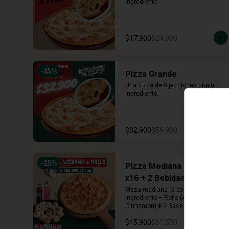
ingrediente.
$17.900
$24.900
-
45
%
Pizza Grande
Una pizza de 8 porciones con un 
ingrediente.
$32.900
$59.900
-
25
%
Pizza Mediana + Rolls
x16 + 2 Bebidas 250 ml
Pizza mediana (6 porciones) 1 
ingrediente + Rolls (Arequipe o 
Cinnamon) + 2 Gaseosas 250 ml
$45.900
$61.500