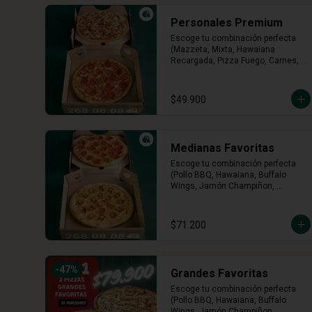
Personales Premium
Escoge tu combinación perfecta 
(Mazzeta, Mixta, Hawaiana 
Recargada, Pizza Fuego, Carnes, 
Tres Quesos)
$49.900
Medianas Favoritas
Escoge tu combinación perfecta 
(Pollo BBQ, Hawaiana, Buffalo 
Wings, Jamón Champiñon, 
Vegetariana, Pepperoni, Miel 
Mostaza)
$71.200
-
47
%
Grandes Favoritas
Escoge tu combinación perfecta 
(Pollo BBQ, Hawaiana, Buffalo 
Wings, Jamón Champiñon, 