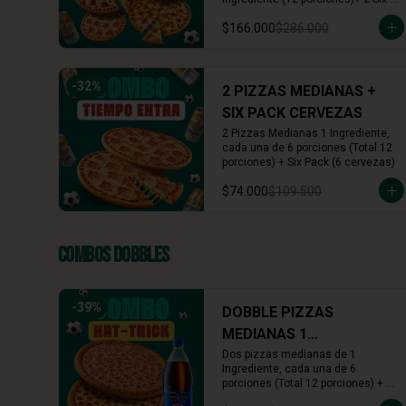
Pack (12 cervezas)
$166.000
$286.000
-
32
%
2 PIZZAS MEDIANAS +
SIX PACK CERVEZAS
2 Pizzas Medianas 1 Ingrediente, 
cada una de 6 porciones (Total 12 
porciones) + Six Pack (6 cervezas)
$74.000
$109.500
Combos Dobbles
-
39
%
DOBBLE PIZZAS
MEDIANAS 1
INGREDIENTE + BEBIDA
Dos pizzas medianas de 1 
Ingrediente, cada una de 6 
1.5L
porciones (Total 12 porciones) + 
Gaseosa de 1.5 Lts (Pepsi, 