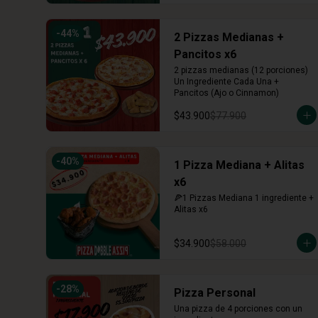
-
44
%
2 Pizzas Medianas +
Pancitos x6
2 pizzas medianas (12 porciones) 
Un Ingrediente Cada Una + 
Pancitos (Ajo o Cinnamon)
$43.900
$77.900
-
40
%
1 Pizza Mediana + Alitas
x6
🍕1 Pizzas Mediana 1 ingrediente + 
Alitas x6
$34.900
$58.000
-
28
%
Pizza Personal
Una pizza de 4 porciones con un 