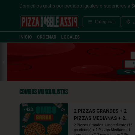
Domicilios gratis por pedidos iguales o superiores a 
Categorías
INICIO
ORDENAR
LOCALES
Combos Mundialistas
-
42
%
2 PIZZAS GRANDES + 2
PIZZAS MEDIANAS + 2
SIX PACKS CERVEZAS
2 Pizzas Grandes 1 ingrediente (16 
porciones) + 2 Pizzas Medianas 1 
ingrediente (12 porciones)+ 2 Six 