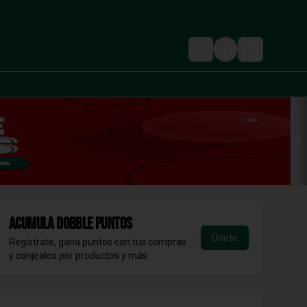
Login
Acumula
DOBBLE Puntos
Únete
Regístrate, gana puntos con tus compras
y canjealos por productos y más