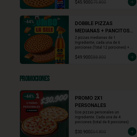
$45.900
$75.800
Colombiana o Manzana)
-
44
%
DOBBLE PIZZAS
MEDIANAS + PANCITOS
X6 + BEBIDA 1.5L
2 pizzas medianas de 1 
Ingrediente, cada una de 6 
porciones (Total 12 porciones) + 
Pancitos x6 (Ajo o Cinnamon) + 
$49.900
$88.800
Gaseosa 1.5 L (A tu elección)
Promociones
-
44
%
PROMO 2X1
PERSONALES
Dos pizzas personales un 
ingrediente. Cada una de 4 
porciones (total de 8 porciones)
$30.900
$54.800