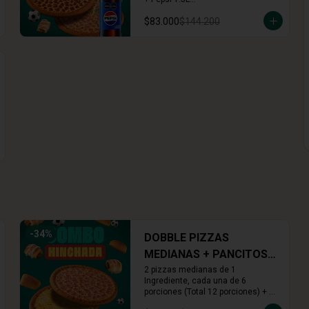
+ Arequipe o Cinnamon Rolls (16 
$83.000
$144.200
und.)
-
34
%
DOBBLE PIZZAS
MEDIANAS + PANCITOS
X6 + ROLLS X16
2 pizzas medianas de 1 
Ingrediente, cada una de 6 
porciones (Total 12 porciones) + 
Pancitos x6 (Ajo o Cinnamon) + 