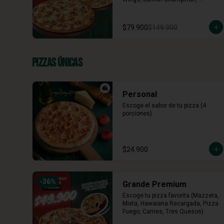
Vegetariana, Pepperoni, Miel 
Mostaza)
$79.900
$149.900
Pizzas Únicas
Personal
Escoge el sabor de tu pizza (4 
porciones)
$24.900
-
36
%
Grande Premium
Escoge tu pizza favorita (Mazzeta, 
Mixta, Hawaiana Recargada, Pizza 
Fuego, Carnes, Tres Quesos)