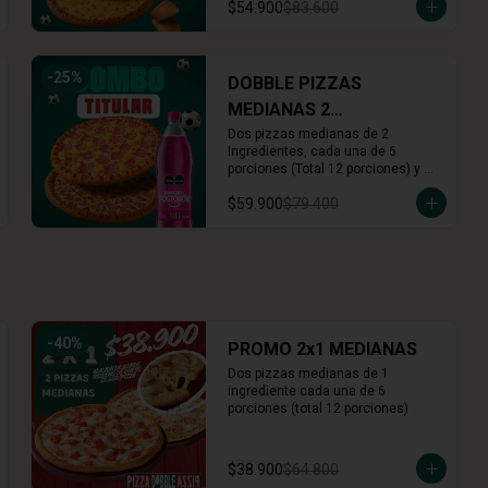
$54.900
$83.600
Rolls x16 (Cinnamon o Arequipe)
-
25
%
DOBBLE PIZZAS
MEDIANAS 2
INGREDIENTES + BEBIDA
Dos pizzas medianas de 2 
Ingredientes, cada una de 6 
1.5L
porciones (Total 12 porciones) y 
una bebida 1.5 Lts.
$59.900
$79.400
-
40
%
PROMO 2x1 MEDIANAS
Dos pizzas medianas de 1 
ingrediente cada una de 6 
porciones (total 12 porciones)
$38.900
$64.800