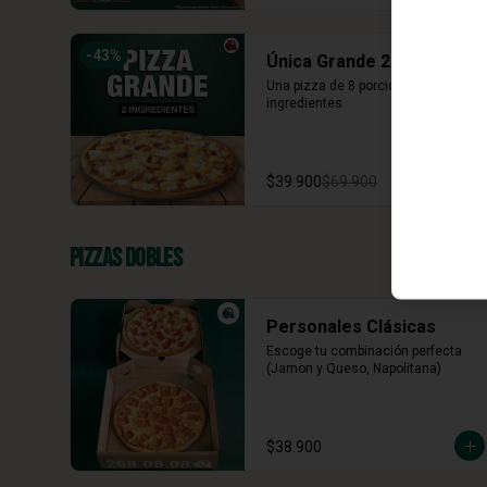
-
43
%
Única Grande 2 ing
Una pizza de 8 porciones con dos 
ingredientes
$39.900
$69.900
Pizzas Dobles
Personales Clásicas
Escoge tu combinación perfecta 
(Jamon y Queso, Napolitana)
$38.900