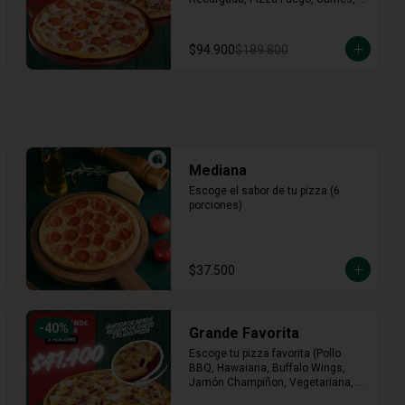
Tres Quesos)
$94.900
$189.800
Mediana
Escoge el sabor de tu pizza (6 
porciones)
$37.500
-
40
%
Grande Favorita
Escoge tu pizza favorita (Pollo 
BBQ, Hawaiana, Buffalo Wings, 
Jamón Champiñon, Vegetariana, 
Pepperoni, Miel Mostaza)