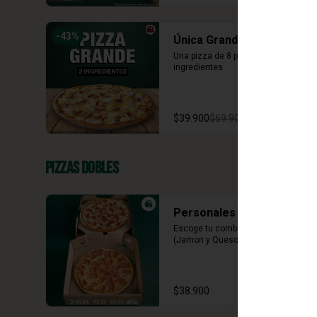
-
43
%
Única Grande 2 ing
Una pizza de 8 porciones con dos 
ingredientes
$39.900
$69.900
Pizzas Dobles
Personales Clásicas
Escoge tu combinación perfecta 
(Jamon y Queso, Napolitana)
$38.900