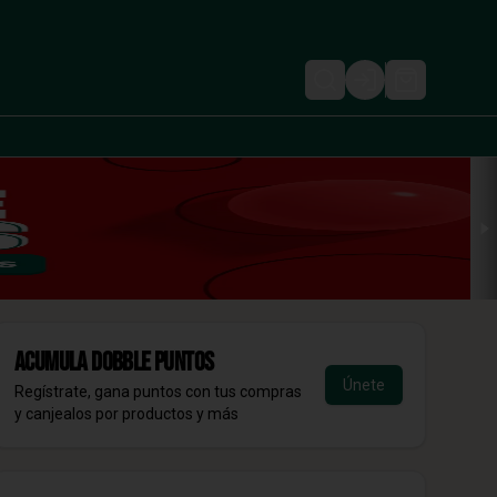
Login
Acumula
DOBBLE Puntos
Únete
Regístrate, gana puntos con tus compras
y canjealos por productos y más