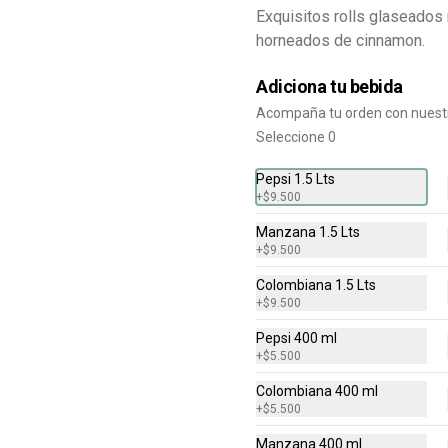
ingrediente.
Exquisitos rolls glaseados 
horneados de cinnamon.
$22.900
$38.500
Adiciona tu bebida
Acompaña tu orden con nuest
Seleccione 0
-
20
%
Pizza Mediana +
Pancitos x6 + Bebida 1.5
Pepsi 1.5 Lts
L
Pizza mediana (6 porciones) 1 
+
$9.500
ingrediente + Pancitos x6 (Ajo o 
Cinnamon) + Gaseosa 1.5 Lts
Manzana 1.5 Lts
+
$9.500
$41.900
$52.100
Colombiana 1.5 Lts
+
$9.500
-
10
%
Pizza Mediana + Alitas
Pepsi 400 ml
x12 + Bebida 1.5 L
+
$5.500
Pizza mediana (6 porciones) 1 
ingrediente + Alitas x12 (Sabor a 
Colombiana 400 ml
elección) + Gaseosa 1.5 Lts
+
$5.500
$75.900
$84.400
Manzana 400 ml