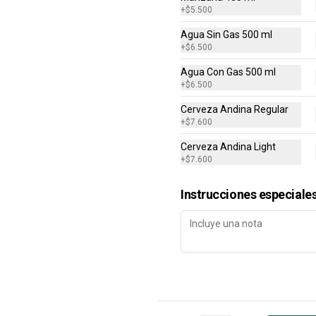
+
$5.500
Agua Sin Gas 500 ml
+
$6.500
Agua Con Gas 500 ml
+
$6.500
Cerveza Andina Regular
+
$7.600
Cerveza Andina Light
+
$7.600
Instrucciones especiale
Personales Favoritas
Escoge tu combinación perfecta 
(Pollo BBQ, Hawaiana, Buffalo 
Wings, Jamón Champiñon, 
Vegetariana, Pepperoni, Miel 
Mostaza)
$43.900