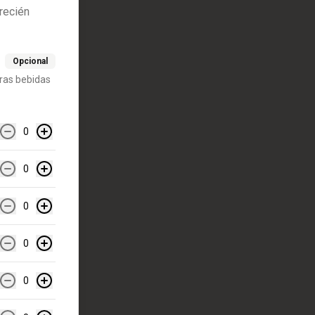
recién
Opcional
ras bebidas
0
0
0
0
0