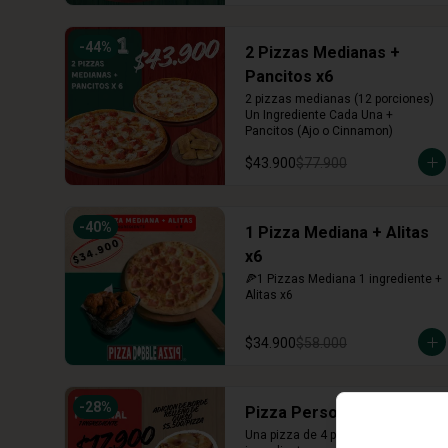
-
44
%
2 Pizzas Medianas +
Pancitos x6
2 pizzas medianas (12 porciones) 
Un Ingrediente Cada Una + 
Pancitos (Ajo o Cinnamon)
$43.900
$77.900
-
40
%
1 Pizza Mediana + Alitas
x6
🍕1 Pizzas Mediana 1 ingrediente + 
Alitas x6
$34.900
$58.000
-
28
%
Pizza Personal
Una pizza de 4 porciones con un 