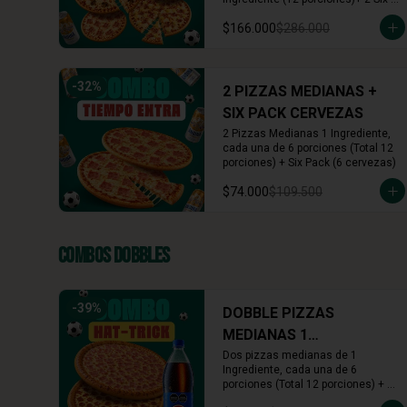
Pack (12 cervezas)
$166.000
$286.000
-
32
%
2 PIZZAS MEDIANAS +
SIX PACK CERVEZAS
2 Pizzas Medianas 1 Ingrediente, 
cada una de 6 porciones (Total 12 
porciones) + Six Pack (6 cervezas)
$74.000
$109.500
Combos Dobbles
-
39
%
DOBBLE PIZZAS
MEDIANAS 1
INGREDIENTE + BEBIDA
Dos pizzas medianas de 1 
Ingrediente, cada una de 6 
1.5L
porciones (Total 12 porciones) + 
Gaseosa de 1.5 Lts (Pepsi, 