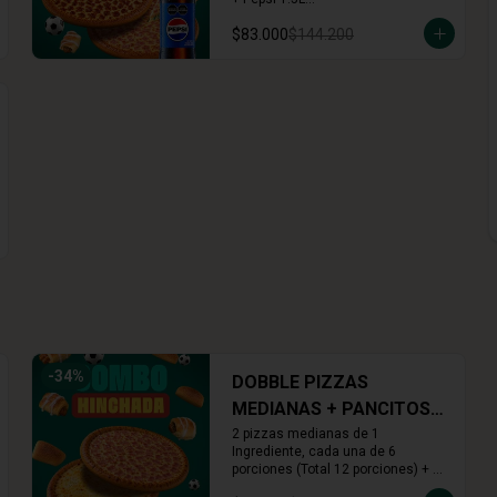
+ Arequipe o Cinnamon Rolls (16 
$83.000
$144.200
und.)
-
34
%
DOBBLE PIZZAS
MEDIANAS + PANCITOS
X6 + ROLLS X16
2 pizzas medianas de 1 
Ingrediente, cada una de 6 
porciones (Total 12 porciones) + 
Pancitos x6 (Ajo o Cinnamon) + 