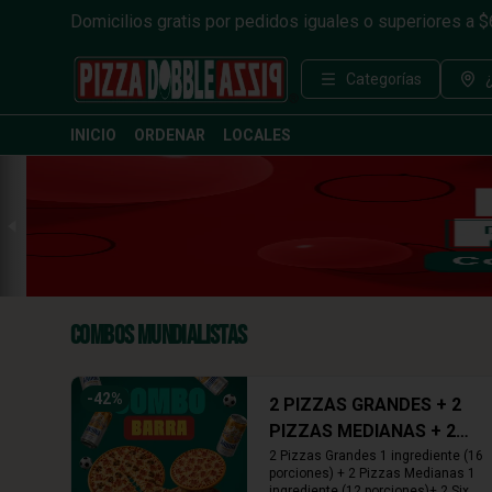
Domicilios gratis por pedidos iguales o superiores a 
Categorías
INICIO
ORDENAR
LOCALES
Combos Mundialistas
-
42
%
2 PIZZAS GRANDES + 2
PIZZAS MEDIANAS + 2
SIX PACKS CERVEZAS
2 Pizzas Grandes 1 ingrediente (16 
porciones) + 2 Pizzas Medianas 1 
ingrediente (12 porciones)+ 2 Six 