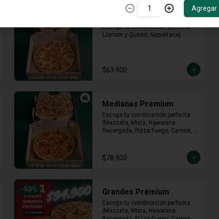
Agregar
Medianas Clásicas
Escoge tu combinación perfecta 
(Jamon y Queso, Napolitana)
$63.900
Medianas Premium
Escoge tu combinación perfecta 
(Mazzeta, Mixta, Hawaiana 
Recargada, Pizza Fuego, Carnes, 
Tres Quesos)
$78.900
-
50
%
Grandes Premium
Escoge tu combinación perfecta 
(Mazzeta, Mixta, Hawaiana 
Recargada, Pizza Fuego, Carnes, 