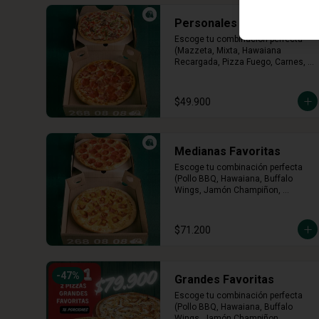
Personales Premium
Escoge tu combinación perfecta 
(Mazzeta, Mixta, Hawaiana 
Recargada, Pizza Fuego, Carnes, 
Tres Quesos)
$49.900
Medianas Favoritas
Escoge tu combinación perfecta 
(Pollo BBQ, Hawaiana, Buffalo 
Wings, Jamón Champiñon, 
Vegetariana, Pepperoni, Miel 
Mostaza)
$71.200
-
47
%
Grandes Favoritas
Escoge tu combinación perfecta 
(Pollo BBQ, Hawaiana, Buffalo 
Wings, Jamón Champiñon, 