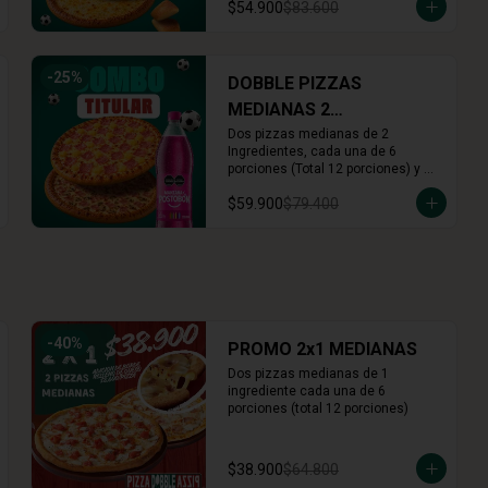
$54.900
$83.600
Rolls x16 (Cinnamon o Arequipe)
-
25
%
DOBBLE PIZZAS
MEDIANAS 2
INGREDIENTES + BEBIDA
Dos pizzas medianas de 2 
Ingredientes, cada una de 6 
1.5L
porciones (Total 12 porciones) y 
una bebida 1.5 Lts.
$59.900
$79.400
-
40
%
PROMO 2x1 MEDIANAS
Dos pizzas medianas de 1 
ingrediente cada una de 6 
porciones (total 12 porciones)
$38.900
$64.800