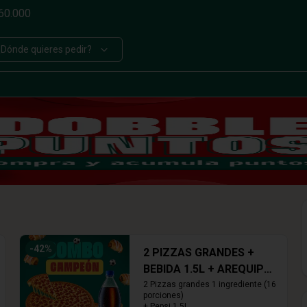
$60.000
¿Dónde quieres pedir?
-
42
%
2 PIZZAS GRANDES +
BEBIDA 1.5L + AREQUIPE
ROLLS
2 Pizzas grandes 1 ingrediente (16 
porciones)

+ Pepsi 1.5L
