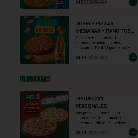
$45.900
$75.800
Colombiana o Manzana)
-
44
%
DOBBLE PIZZAS
MEDIANAS + PANCITOS
X6 + BEBIDA 1.5L
2 pizzas medianas de 1 
Ingrediente, cada una de 6 
porciones (Total 12 porciones) + 
Pancitos x6 (Ajo o Cinnamon) + 
$49.900
$88.800
Gaseosa 1.5 L (A tu elección)
Promociones
-
44
%
PROMO 2X1
PERSONALES
Dos pizzas personales un 
ingrediente. Cada una de 4 
porciones (total de 8 porciones)
$30.900
$54.800