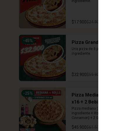
ingrediente.
$17.900
$24.900
-
45
%
Pizza Grande
Una pizza de 8 porciones con un 
ingrediente.
$32.900
$59.900
-
25
%
Pizza Mediana + Rolls
x16 + 2 Bebidas 250 ml
Pizza mediana (6 porciones) 1 
ingrediente + Rolls (Arequipe o 
Cinnamon) + 2 Gaseosas 250 ml
$45.900
$61.500