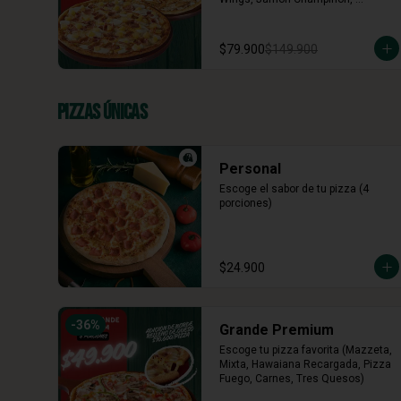
Vegetariana, Pepperoni, Miel 
Mostaza)
$79.900
$149.900
Pizzas Únicas
Personal
Escoge el sabor de tu pizza (4 
porciones)
$24.900
-
36
%
Grande Premium
Escoge tu pizza favorita (Mazzeta, 
Mixta, Hawaiana Recargada, Pizza 
Fuego, Carnes, Tres Quesos)