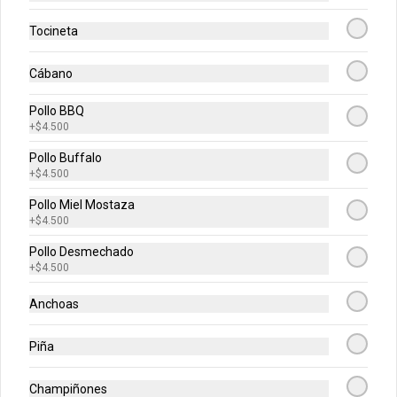
Champiñon, Vegetariana, Pepperoni, 
Miel Mostaza)
Tocineta
$43.900
Cábano
Pollo BBQ
Personales Premium
+
$4.500
Escoge tu combinación perfecta 
Pollo Buffalo
(Mazzeta, Mixta, Hawaiana Recargada, 
Pizza Fuego, Carnes, Tres Quesos)
+
$4.500
Pollo Miel Mostaza
$49.900
+
$4.500
Pollo Desmechado
+
$4.500
Medianas Clásicas
Escoge tu combinación perfecta 
Anchoas
(Jamon y Queso, Napolitana)
Piña
$63.900
Champiñones