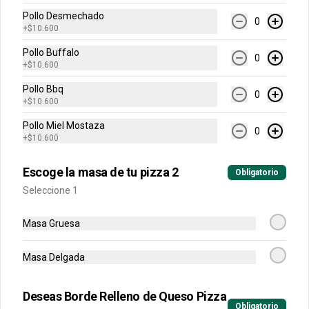
Pollo Desmechado
-
40
%
Grande Favorita
0
+
$10.600
Escoge tu pizza favorita (Pollo BBQ, 
Hawaiana, Buffalo Wings, Jamón 
Pollo Buffalo
0
Champiñon, Vegetariana, Pepperoni, 
+
$10.600
Miel Mostaza)
Pollo Bbq
0
$41.400
$68.900
+
$10.600
Pollo Miel Mostaza
0
+
$10.600
Arma Tu Pizza
Escoge la masa de tu pizza 2
Obligatorio
Arma tu pizza única
Seleccione 1
personal
Una pizza de 4 porciones!
Masa Gruesa
Masa Delgada
$17.900
Deseas Borde Relleno de Queso Pizza
Obligatorio