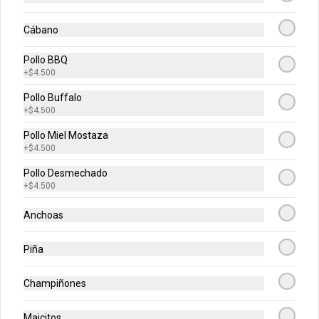
Buffalo, BBQ o mixtas.
Cábano
Pollo BBQ
+
$4.500
Pollo Buffalo
+
$4.500
Calzonni
Preparado en una base de pizza con 
Pollo Miel Mostaza
carne puede ser de carne, jamón, 
+
$4.500
champiñón o hawaiano.
Pollo Desmechado
+
$4.500
$18.500
Anchoas
Pancitos De Ajo
Piña
Pancitos x6 de ajo preparados con 
nuestra deliciosa masa de pizza.
Champiñones
Maicitos