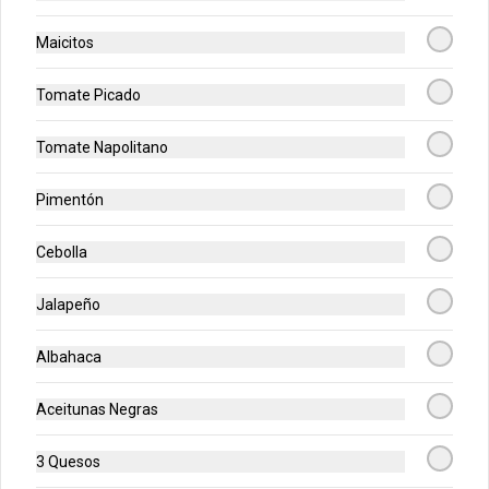
Maicitos
Medianas Favoritas
Escoge tu combinación perfecta (Pollo 
Tomate Picado
BBQ, Hawaiana, Buffalo Wings, Jamón 
Champiñon, Vegetariana, Pepperoni, 
Miel Mostaza)
Tomate Napolitano
$71.200
Pimentón
Medianas Premium
Cebolla
Escoge tu combinación perfecta 
(Mazzeta, Mixta, Hawaiana Recargada, 
Jalapeño
Pizza Fuego, Carnes, Tres Quesos)
Albahaca
$78.900
Aceitunas Negras
-
47
%
Grandes Favoritas
3 Quesos
Escoge tu combinación perfecta (Pollo 