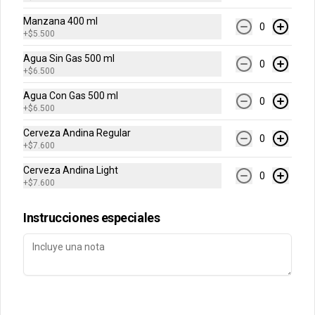
Manzana 400 ml
0
+
$5.500
Conócenos
Agua Sin Gas 500 ml
0
Contacto
+
$6.500
Términos y condiciones
Agua Con Gas 500 ml
0
+
$6.500
Política de privacidad
Cerveza Andina Regular
Redes sociales
0
+
$7.600
Cerveza Andina Light
Instagram
0
+
$7.600
Facebook
Instrucciones especiales
Mi cuenta
Pedir
Iniciar sesión