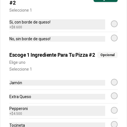
Arma tu pizza única mediana
#2
Una pizza de 6 porciones!
Seleccione 1
Si, con borde de queso!
+
$8.600
$30.900
No, sin borde de queso!
Arma tu pizza única grande
Escoge 1 Ingrediente Para Tu Pizza #2
Opcional
Una pizza de 8 porciones!
Elige uno
Seleccione 1
Jamón
$51.900
Extra Queso
Acompañantes
Pepperoni
+
$4.500
Alitas
Tocineta