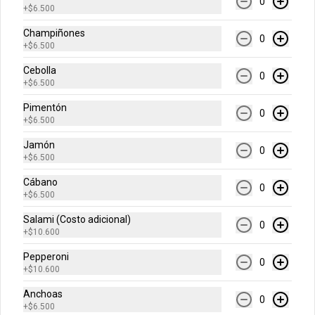
0
+
$6.500
Champiñones
$24.900
0
+
$6.500
Cebolla
0
Mediana
+
$6.500
Escoge el sabor de tu pizza (6 
Pimentón
porciones)
0
+
$6.500
Jamón
0
+
$6.500
$37.500
Cábano
0
+
$6.500
-
36
%
Grande Premium
Salami (Costo adicional)
0
Escoge tu pizza favorita (Mazzeta, 
+
$10.600
Mixta, Hawaiana Recargada, Pizza 
Fuego, Carnes, Tres Quesos)
Pepperoni
0
+
$10.600
$49.900
$77.700
Anchoas
0
+
$6.500