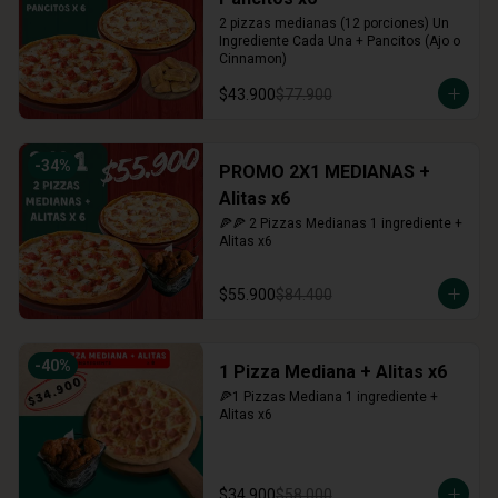
2 pizzas medianas (12 porciones) Un 
Ingrediente Cada Una + Pancitos (Ajo o 
Cinnamon)
$43.900
$77.900
-
34
%
PROMO 2X1 MEDIANAS +
Alitas x6
🍕🍕 2 Pizzas Medianas 1 ingrediente + 
Alitas x6
$55.900
$84.400
-
40
%
1 Pizza Mediana + Alitas x6
🍕1 Pizzas Mediana 1 ingrediente + 
Alitas x6
$34.900
$58.000