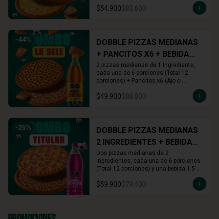
Cinnamon) + Rolls x16 (Cinnamon o 
$54.900
$83.600
Arequipe)
-
44
%
DOBBLE PIZZAS MEDIANAS
+ PANCITOS X6 + BEBIDA
1.5L
2 pizzas medianas de 1 Ingrediente, 
cada una de 6 porciones (Total 12 
porciones) + Pancitos x6 (Ajo o 
Cinnamon) + Gaseosa 1.5 L (A tu 
$49.900
$88.800
elección)
-
25
%
DOBBLE PIZZAS MEDIANAS
2 INGREDIENTES + BEBIDA
1.5L
Dos pizzas medianas de 2 
Ingredientes, cada una de 6 porciones 
(Total 12 porciones) y una bebida 1.5 
Lts.
$59.900
$79.400
Promociones