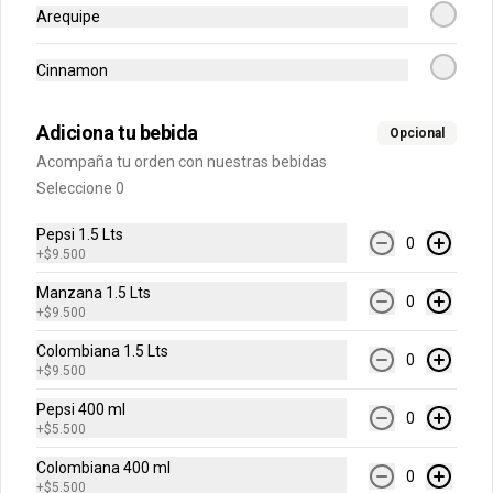
Arequipe
H20 500 ml
Sabores Limonata, Lima Limón, 
Cinnamon
Toronchelo.
Adiciona tu bebida
Opcional
$6.500
Acompaña tu orden con nuestras bebidas
Seleccione 0
Jugo Hit
Pepsi 1.5 Lts
0
+
$9.500
Sabores Mora, Mango, Naranja Piña o 
Frutas Tropicales.
Manzana 1.5 Lts
0
+
$9.500
Colombiana 1.5 Lts
$5.500
0
+
$9.500
Pepsi 400 ml
0
+
$5.500
Colombiana 400 ml
0
+
$5.500