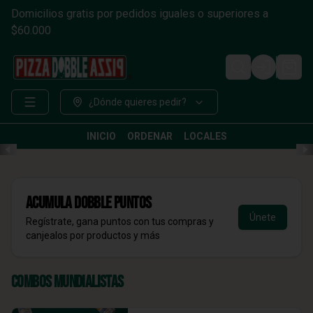
Domicilios gratis por pedidos iguales o superiores a
$60.000
Login
¿Dónde quieres pedir?
INICIO
ORDENAR
LOCALES
Acumula
DOBBLE Puntos
Únete
Regístrate, gana puntos con tus compras y
canjealos por productos y más
Combos Mundialistas