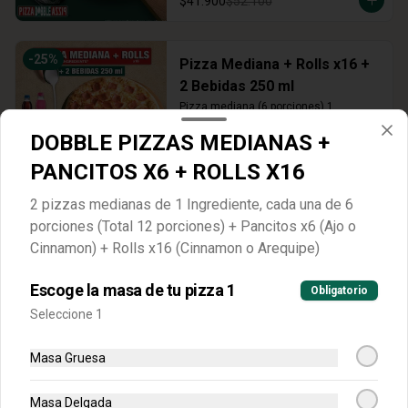
$41.900
$52.100
-
25
%
Pizza Mediana + Rolls x16 +
2 Bebidas 250 ml
Pizza mediana (6 porciones) 1 
ingrediente + Rolls (Arequipe o 
Cinnamon) + 2 Gaseosas 250 ml
DOBBLE PIZZAS MEDIANAS +
$45.900
$61.500
PANCITOS X6 + ROLLS X16
2 pizzas medianas de 1 Ingrediente, cada una de 6
-
10
%
porciones (Total 12 porciones) + Pancitos x6 (Ajo o
Pizza Mediana + Alitas x12 +
Cinnamon) + Rolls x16 (Cinnamon o Arequipe)
Bebida 1.5 L
Pizza mediana (6 porciones) 1 
ingrediente + Alitas x12 (Sabor a 
Escoge la masa de tu pizza 1
Obligatorio
elección) + Gaseosa 1.5 Lts
Seleccione 1
$75.900
$84.400
Masa Gruesa
-
43
%
Única Grande 2 ing
Masa Delgada