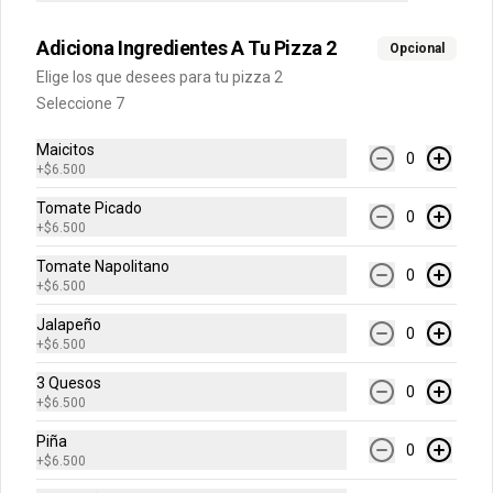
Adiciona Ingredientes A Tu Pizza 2
Opcional
Rolls de Arequipe
Elige los que desees para tu pizza 2
Exquisitos rolls glaseados recién 
horneados de arequipe.
Seleccione 7
Maicitos
0
+
$6.500
$14.900
Tomate Picado
0
+
$6.500
Galleta Chips de Chocolate
Tomate Napolitano
0
Deliciosa galleta recién horneada con 
+
$6.500
chips de chocolate.
Jalapeño
0
+
$6.500
$12.900
3 Quesos
0
+
$6.500
Piña
Galleta Brownie
0
+
$6.500
Deliciosa galleta brownie recién 