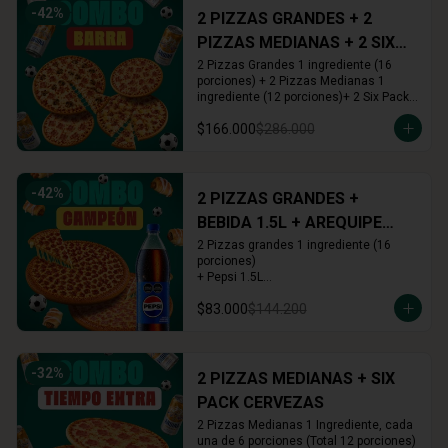
-
42
%
2 PIZZAS GRANDES + 2
PIZZAS MEDIANAS + 2 SIX
PACKS CERVEZAS
2 Pizzas Grandes 1 ingrediente (16 
porciones) + 2 Pizzas Medianas 1 
ingrediente (12 porciones)+ 2 Six Pack 
(12 cervezas)
$166.000
$286.000
-
42
%
2 PIZZAS GRANDES +
BEBIDA 1.5L + AREQUIPE
ROLLS
2 Pizzas grandes 1 ingrediente (16 
porciones)

+ Pepsi 1.5L

+ Arequipe o Cinnamon Rolls (16 und.)
$83.000
$144.200
-
32
%
2 PIZZAS MEDIANAS + SIX
PACK CERVEZAS
2 Pizzas Medianas 1 Ingrediente, cada 
una de 6 porciones (Total 12 porciones) 