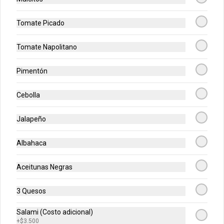
$5.500
Tomate Picado
Pancitos De Cinnamon
Tomate Napolitano
Pancitos x6 de ajo o cinnamon 
preparados con nuestra deliciosa masa 
de pizza
Pimentón
$5.500
Cebolla
Jalapeño
Postres
Albahaca
Rolls de Cinnamon
Aceitunas Negras
Exquisitos rolls glaseados recién 
horneados de cinnamon.
3 Quesos
Salami (Costo adicional)
$14.900
+
$3.500