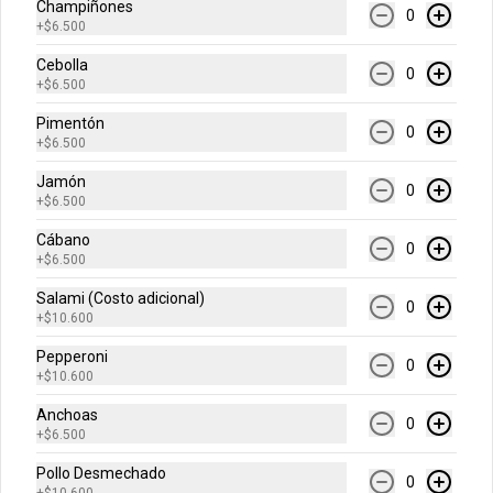
horneada con chips de chocolate.
Champiñones
0
+
$6.500
Cebolla
0
$12.900
+
$6.500
Pimentón
0
+
$6.500
Bebidas
Jamón
0
+
$6.500
Agua Cristal 500 ml
Cábano
0
Sin Gas o Con Gas
+
$6.500
Salami (Costo adicional)
0
+
$10.600
$6.500
Pepperoni
0
+
$10.600
Anchoas
Cerveza Andina
0
+
$6.500
Regular o Light
Pollo Desmechado
0