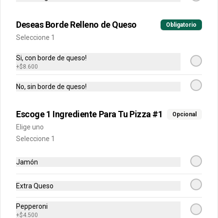
Una pizza de 8 porciones con dos 
ingredientes
Deseas Borde Relleno de Queso
Obligatorio
Seleccione 1
$39.900
$69.900
Si, con borde de queso!
+
$8.600
Pizzas Dobles
No, sin borde de queso!
Personales Clásicas
Escoge 1 Ingrediente Para Tu Pizza #1
Opcional
Escoge tu combinación perfecta 
Elige uno
(Jamon y Queso, Napolitana)
Seleccione 1
Jamón
$38.900
Extra Queso
Personales Favoritas
Pepperoni
Escoge tu combinación perfecta (Pollo 
+
$4.500
BBQ, Hawaiana, Buffalo Wings, Jamón 