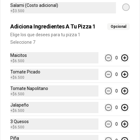
BBQ, Hawaiana, Buffalo Wings, Jamón 
Salami (Costo adicional)
Champiñon, Vegetariana, Pepperoni, 
Miel Mostaza)
+
$3.500
$79.900
$149.900
Adiciona Ingredientes A Tu Pizza 1
Opcional
Elige los que desees para tu pizza 1
Seleccione 7
-
50
%
Grandes Premium
Escoge tu combinación perfecta 
Maicitos
(Mazzeta, Mixta, Hawaiana Recargada, 
0
+
$6.500
Pizza Fuego, Carnes, Tres Quesos)
Tomate Picado
0
+
$6.500
$94.900
$189.800
Tomate Napolitano
0
+
$6.500
Pizzas Únicas
Jalapeño
0
+
$6.500
Personal
3 Quesos
0
+
$6.500
Escoge el sabor de tu pizza (4 
porciones)
Piña