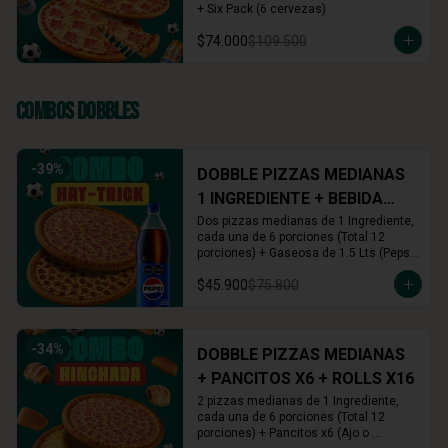
+ Six Pack (6 cervezas)
$74.000
$109.500
Combos Dobbles
-
39
%
DOBBLE PIZZAS MEDIANAS
1 INGREDIENTE + BEBIDA
1.5L
Dos pizzas medianas de 1 Ingrediente, 
cada una de 6 porciones (Total 12 
porciones) + Gaseosa de 1.5 Lts (Pepsi, 
Colombiana o Manzana)
$45.900
$75.800
-
34
%
DOBBLE PIZZAS MEDIANAS
+ PANCITOS X6 + ROLLS X16
2 pizzas medianas de 1 Ingrediente, 
cada una de 6 porciones (Total 12 
porciones) + Pancitos x6 (Ajo o 