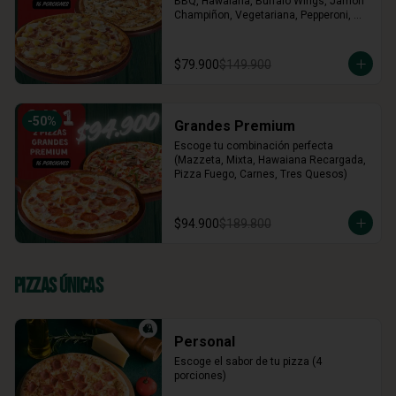
BBQ, Hawaiana, Buffalo Wings, Jamón 
Champiñon, Vegetariana, Pepperoni, 
Miel Mostaza)
$79.900
$149.900
-
50
%
Grandes Premium
Escoge tu combinación perfecta 
(Mazzeta, Mixta, Hawaiana Recargada, 
Pizza Fuego, Carnes, Tres Quesos)
$94.900
$189.800
Pizzas Únicas
Personal
Escoge el sabor de tu pizza (4 
porciones)