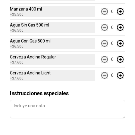
Manzana 400 ml
0
+
$5.500
Conócenos
Agua Sin Gas 500 ml
0
Contacto
+
$6.500
Términos y condiciones
Agua Con Gas 500 ml
0
+
$6.500
Política de privacidad
Cerveza Andina Regular
Redes sociales
0
+
$7.600
Cerveza Andina Light
Instagram
0
+
$7.600
Facebook
Instrucciones especiales
Mi cuenta
Pedir
Iniciar sesión