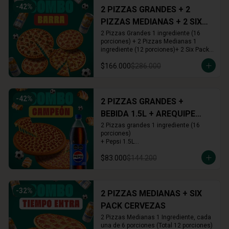
-
42
%
2 PIZZAS GRANDES + 2
PIZZAS MEDIANAS + 2 SIX
PACKS CERVEZAS
2 Pizzas Grandes 1 ingrediente (16 
porciones) + 2 Pizzas Medianas 1 
ingrediente (12 porciones)+ 2 Six Pack 
(12 cervezas)
$166.000
$286.000
-
42
%
2 PIZZAS GRANDES +
BEBIDA 1.5L + AREQUIPE
ROLLS
2 Pizzas grandes 1 ingrediente (16 
porciones)

+ Pepsi 1.5L

+ Arequipe o Cinnamon Rolls (16 und.)
$83.000
$144.200
-
32
%
2 PIZZAS MEDIANAS + SIX
PACK CERVEZAS
2 Pizzas Medianas 1 Ingrediente, cada 
una de 6 porciones (Total 12 porciones) 