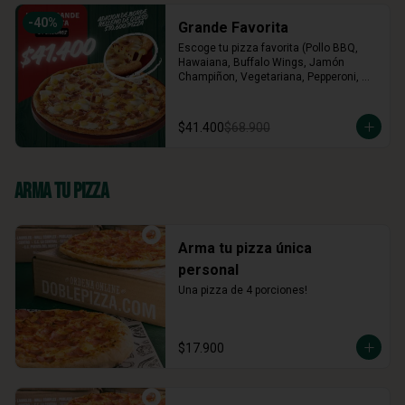
-
40
%
Grande Favorita
Escoge tu pizza favorita (Pollo BBQ, 
Hawaiana, Buffalo Wings, Jamón 
Champiñon, Vegetariana, Pepperoni, 
Miel Mostaza)
$41.400
$68.900
Arma Tu Pizza
Arma tu pizza única
personal
Una pizza de 4 porciones!
$17.900