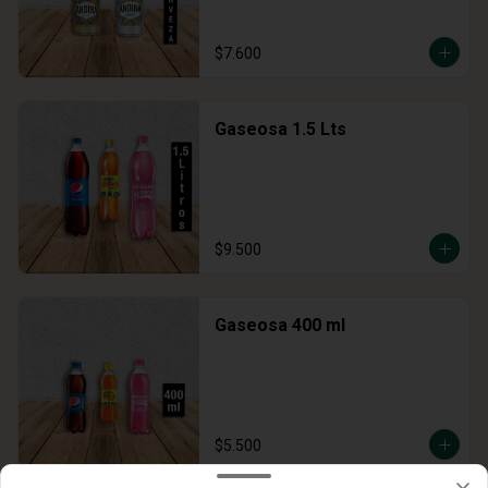
$7.600
Gaseosa 1.5 Lts
$9.500
Gaseosa 400 ml
$5.500