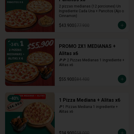
2 pizzas medianas (12 porciones) Un 
Ingrediente Cada Una + Pancitos (Ajo o 
Cinnamon)
$43.900
$77.900
-
34
%
PROMO 2X1 MEDIANAS +
Alitas x6
🍕🍕 2 Pizzas Medianas 1 ingrediente + 
Alitas x6
$55.900
$84.400
-
40
%
1 Pizza Mediana + Alitas x6
🍕1 Pizzas Mediana 1 ingrediente + 
Alitas x6
$34.900
$58.000