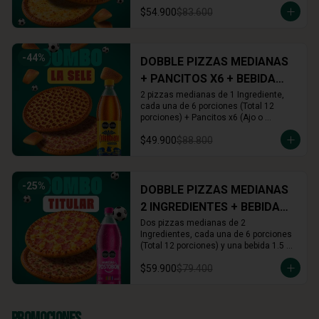
Cinnamon) + Rolls x16 (Cinnamon o 
$54.900
$83.600
Arequipe)
-
44
%
DOBBLE PIZZAS MEDIANAS
+ PANCITOS X6 + BEBIDA
1.5L
2 pizzas medianas de 1 Ingrediente, 
cada una de 6 porciones (Total 12 
porciones) + Pancitos x6 (Ajo o 
Cinnamon) + Gaseosa 1.5 L (A tu 
$49.900
$88.800
elección)
-
25
%
DOBBLE PIZZAS MEDIANAS
2 INGREDIENTES + BEBIDA
1.5L
Dos pizzas medianas de 2 
Ingredientes, cada una de 6 porciones 
(Total 12 porciones) y una bebida 1.5 
Lts.
$59.900
$79.400
Promociones