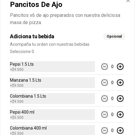
Pancitos De Ajo
H20 500 ml
Pancitos x6 de ajo preparados con nuestra deliciosa
Sabores Limonata, Lima Limón, 
Toronchelo.
masa de pizza.
Adiciona tu bebida
Opcional
$6.500
Acompaña tu orden con nuestras bebidas
Seleccione 0
Jugo Hit
Pepsi 1.5 Lts
0
+
$9.500
Sabores Mora, Mango, Naranja Piña o 
Frutas Tropicales.
Manzana 1.5 Lts
0
+
$9.500
Colombiana 1.5 Lts
$5.500
0
+
$9.500
Pepsi 400 ml
0
+
$5.500
Colombiana 400 ml
0
+
$5.500