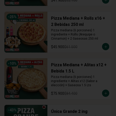
$41.900
$52.100
-
25
%
Pizza Mediana + Rolls x16 +
2 Bebidas 250 ml
Pizza mediana (6 porciones) 1 
ingrediente + Rolls (Arequipe o 
Cinnamon) + 2 Gaseosas 250 ml
$45.900
$61.500
-
10
%
Pizza Mediana + Alitas x12 +
Bebida 1.5 L
Pizza mediana (6 porciones) 1 
ingrediente + Alitas x12 (Sabor a 
elección) + Gaseosa 1.5 Lts
$75.900
$84.400
-
43
%
Única Grande 2 ing