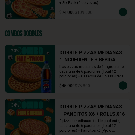
+ Six Pack (6 cervezas)
$74.000
$109.500
Combos Dobbles
-
39
%
DOBBLE PIZZAS MEDIANAS
1 INGREDIENTE + BEBIDA
1.5L
Dos pizzas medianas de 1 Ingrediente, 
cada una de 6 porciones (Total 12 
porciones) + Gaseosa de 1.5 Lts (Pepsi, 
Colombiana o Manzana)
$45.900
$75.800
-
34
%
DOBBLE PIZZAS MEDIANAS
+ PANCITOS X6 + ROLLS X16
2 pizzas medianas de 1 Ingrediente, 
cada una de 6 porciones (Total 12 
porciones) + Pancitos x6 (Ajo o 