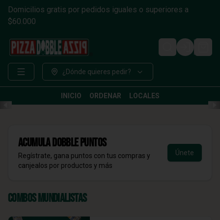
Domicilios gratis por pedidos iguales o superiores a
$60.000
Login
¿Dónde quieres pedir?
INICIO
ORDENAR
LOCALES
Acumula
DOBBLE Puntos
Únete
Regístrate, gana puntos con tus compras y
canjealos por productos y más
Combos Mundialistas