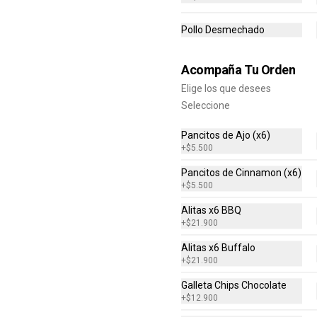
Tres Quesos)
Pollo Desmechado
$94.900
$189.800
Acompaña Tu Orden
Elige los que desees
Seleccione
Mediana
Pancitos de Ajo (x6)
+
$5.500
Escoge el sabor de tu pizza (6 
porciones)
Pancitos de Cinnamon (x6)
+
$5.500
Alitas x6 BBQ
$37.500
+
$21.900
Alitas x6 Buffalo
-
40
%
Grande Favorita
+
$21.900
Escoge tu pizza favorita (Pollo 
Galleta Chips Chocolate
BBQ, Hawaiana, Buffalo Wings, 
+
$12.900
Jamón Champiñon, Vegetariana, 
Pepperoni, Miel Mostaza)