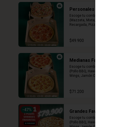
Personales Premium
Escoge tu combinación perfecta 
(Mazzeta, Mixta, Hawaiana 
Recargada, Pizza Fuego, Carnes, 
Tres Quesos)
$49.900
Medianas Favoritas
Escoge tu combinación perfecta 
(Pollo BBQ, Hawaiana, Buffalo 
Wings, Jamón Champiñon, 
Vegetariana, Pepperoni, Miel 
Mostaza)
$71.200
-
47
%
Grandes Favoritas
Escoge tu combinación perfecta 
(Pollo BBQ, Hawaiana, Buffalo 
Wings, Jamón Champiñon, 