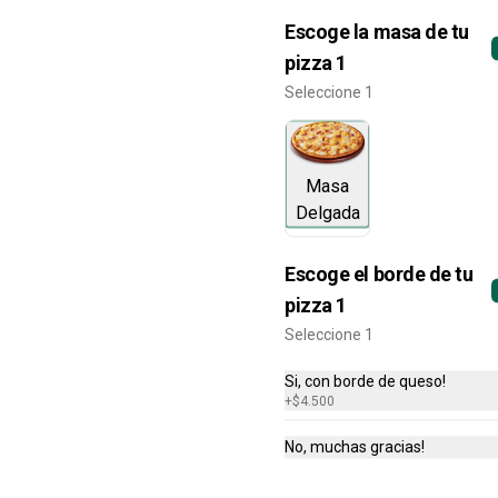
$60.000
Escoge la masa de tu
pizza 1
¿Dónde quieres pedir?
Seleccione 1
Masa
Delgada
Escoge el borde de tu
pizza 1
Seleccione 1
Si, con borde de queso!
+
$4.500
-
42
%
2 PIZZAS GRANDES +
BEBIDA 1.5L + AREQUIPE
No, muchas gracias!
ROLLS
2 Pizzas grandes 1 ingrediente (16 
porciones)

+ Pepsi 1.5L
