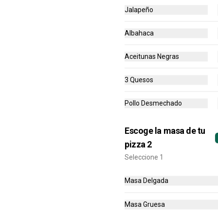
Jalapeño
-
34
%
PROMO 2X1 MEDIANAS +
Albahaca
Alitas x6
🍕🍕 2 Pizzas Medianas 1 
ingrediente + Alitas x6
Aceitunas Negras
$55.900
$84.400
3 Quesos
Pollo Desmechado
-
50
%
2X1 GRANDES
Dos pizzas grandes de sabores 
Escoge la masa de tu
seleccionados cada una de 8 
porciones (total 16 porciones)
pizza 2
Seleccione 1
$59.900
$119.800
Masa Delgada
-
41
%
Pizza Mediana
Masa Gruesa
Una pizza de 6 porciones con un 