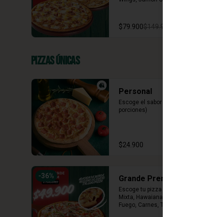
Vegetariana, Pepperoni, Miel 
Mostaza)
$79.900
$149.900
Pizzas Únicas
Personal
Escoge el sabor de tu pizza (4 
porciones)
$24.900
-
36
%
Grande Premium
Escoge tu pizza favorita (Mazzeta, 
Mixta, Hawaiana Recargada, Pizza 
Fuego, Carnes, Tres Quesos)