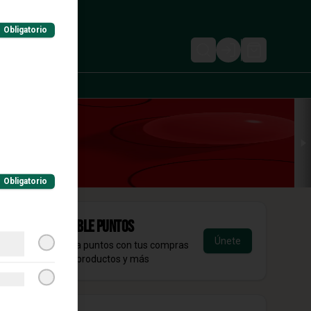
Obligatorio
Login
Obligatorio
Acumula
DOBBLE Puntos
Únete
Regístrate, gana puntos con tus compras
y canjealos por productos y más