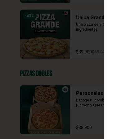
-
43
%
Única Grande 2 ing
Una pizza de 8 porciones con dos 
ingredientes
$39.900
$69.900
Pizzas Dobles
Personales Clásicas
Escoge tu combinación perfecta 
(Jamon y Queso, Napolitana)
$38.900