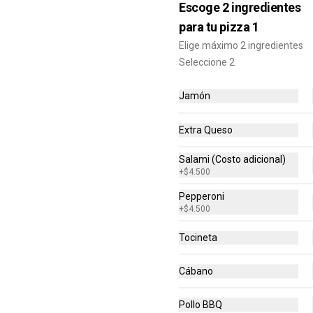
Escoge 2 ingredientes
+ Arequipe o Cinnamon Rolls (16 
$83.000
$144.200
und.)
para tu pizza 1
Elige máximo 2 ingredientes
Seleccione 2
Jamón
Extra Queso
Salami (Costo adicional)
+
$4.500
Pepperoni
+
$4.500
-
34
%
Tocineta
DOBBLE PIZZAS
MEDIANAS + PANCITOS
Cábano
X6 + ROLLS X16
2 pizzas medianas de 1 
Ingrediente, cada una de 6 
porciones (Total 12 porciones) + 
Pollo BBQ
Pancitos x6 (Ajo o Cinnamon) + 