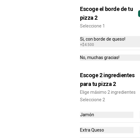
ingrediente.
Escoge el borde de tu
pizza 2
$22.900
$38.500
Seleccione 1
Si, con borde de queso!
-
20
%
Pizza Mediana +
+
$4.500
Pancitos x6 + Bebida 1.5
No, muchas gracias!
L
Pizza mediana (6 porciones) 1 
ingrediente + Pancitos x6 (Ajo o 
Cinnamon) + Gaseosa 1.5 Lts
Escoge 2 ingredientes
$41.900
$52.100
para tu pizza 2
Elige máximo 2 ingredientes
-
10
%
Seleccione 2
Pizza Mediana + Alitas
x12 + Bebida 1.5 L
Jamón
Pizza mediana (6 porciones) 1 
ingrediente + Alitas x12 (Sabor a 
elección) + Gaseosa 1.5 Lts
Extra Queso
$75.900
$84.400