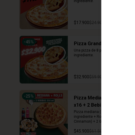
ingrediente.
$17.900
$24.900
-
45
%
Pizza Grande
Una pizza de 8 porciones con un 
ingrediente.
$32.900
$59.900
-
25
%
Pizza Mediana + Rolls
x16 + 2 Bebidas 250 ml
Pizza mediana (6 porciones) 1 
ingrediente + Rolls (Arequipe o 
Cinnamon) + 2 Gaseosas 250 ml
$45.900
$61.500