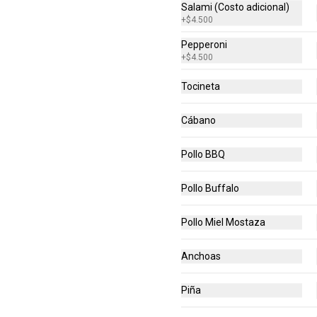
Salami (Costo adicional)
+
$4.500
Pepperoni
+
$4.500
Tocineta
Cábano
Pollo BBQ
Pollo Buffalo
Personales Favoritas
Pollo Miel Mostaza
Escoge tu combinación perfecta 
(Pollo BBQ, Hawaiana, Buffalo 
Wings, Jamón Champiñon, 
Anchoas
Vegetariana, Pepperoni, Miel 
Mostaza)
Piña
$43.900