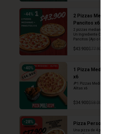
-
44
%
2 Pizzas Medianas +
Pancitos x6
2 pizzas medianas (12 porciones) 
Un Ingrediente Cada Una + 
Pancitos (Ajo o Cinnamon)
$43.900
$77.900
-
40
%
1 Pizza Mediana + Alitas
x6
🍕1 Pizzas Mediana 1 ingrediente + 
Alitas x6
$34.900
$58.000
-
28
%
Pizza Personal
Una pizza de 4 porciones con un 