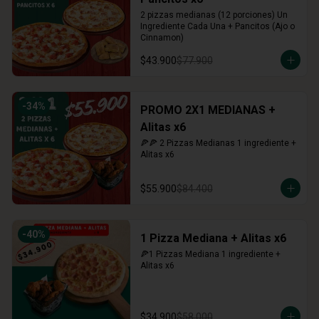
2 pizzas medianas (12 porciones) Un 
Ingrediente Cada Una + Pancitos (Ajo o 
Cinnamon)
$43.900
$77.900
-
34
%
PROMO 2X1 MEDIANAS +
Alitas x6
🍕🍕 2 Pizzas Medianas 1 ingrediente + 
Alitas x6
$55.900
$84.400
-
40
%
1 Pizza Mediana + Alitas x6
🍕1 Pizzas Mediana 1 ingrediente + 
Alitas x6
$34.900
$58.000