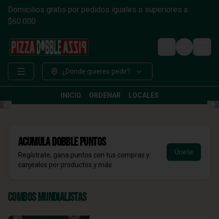
Domicilios gratis por pedidos iguales o superiores a
$60.000
Login
¿Dónde quieres pedir?
INICIO
ORDENAR
LOCALES
Acumula
DOBBLE Puntos
Únete
Regístrate, gana puntos con tus compras y
canjealos por productos y más
Combos Mundialistas