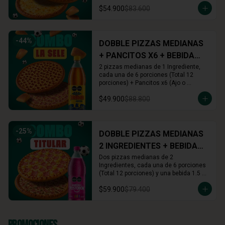
Cinnamon) + Rolls x16 (Cinnamon o 
$54.900
$83.600
Arequipe)
-
44
%
DOBBLE PIZZAS MEDIANAS
+ PANCITOS X6 + BEBIDA
1.5L
2 pizzas medianas de 1 Ingrediente, 
cada una de 6 porciones (Total 12 
porciones) + Pancitos x6 (Ajo o 
Cinnamon) + Gaseosa 1.5 L (A tu 
$49.900
$88.800
elección)
-
25
%
DOBBLE PIZZAS MEDIANAS
2 INGREDIENTES + BEBIDA
1.5L
Dos pizzas medianas de 2 
Ingredientes, cada una de 6 porciones 
(Total 12 porciones) y una bebida 1.5 
Lts.
$59.900
$79.400
Promociones