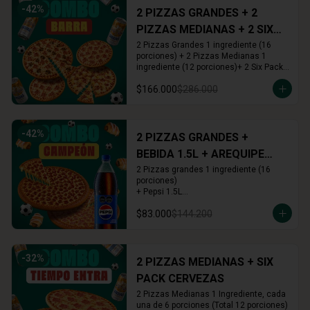
-
42
%
2 PIZZAS GRANDES + 2
PIZZAS MEDIANAS + 2 SIX
PACKS CERVEZAS
2 Pizzas Grandes 1 ingrediente (16 
porciones) + 2 Pizzas Medianas 1 
ingrediente (12 porciones)+ 2 Six Pack 
(12 cervezas)
$166.000
$286.000
-
42
%
2 PIZZAS GRANDES +
BEBIDA 1.5L + AREQUIPE
ROLLS
2 Pizzas grandes 1 ingrediente (16 
porciones)

+ Pepsi 1.5L

+ Arequipe o Cinnamon Rolls (16 und.)
$83.000
$144.200
-
32
%
2 PIZZAS MEDIANAS + SIX
PACK CERVEZAS
2 Pizzas Medianas 1 Ingrediente, cada 
una de 6 porciones (Total 12 porciones) 