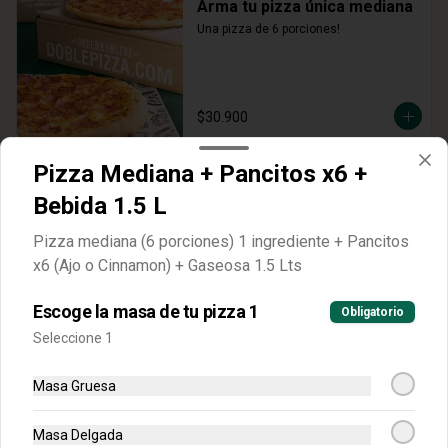
Arma tu pizza única mediana
Una pizza de 6 porciones!
$30.900
Pizza Mediana + Pancitos x6 +
Arma tu pizza única grande
Bebida 1.5 L
Una pizza de 8 porciones!
Pizza mediana (6 porciones) 1 ingrediente + Pancitos
x6 (Ajo o Cinnamon) + Gaseosa 1.5 Lts
$51.900
Escoge la masa de tu pizza 1
Obligatorio
Seleccione 1
Acompañantes
Masa Gruesa
Alitas
Masa Delgada