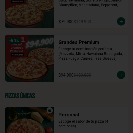
BBQ, Hawaiana, Buffalo Wings, Jamón 
Champiñon, Vegetariana, Pepperoni, 
Miel Mostaza)
$79.900
$149.900
-
50
%
Grandes Premium
Escoge tu combinación perfecta 
(Mazzeta, Mixta, Hawaiana Recargada, 
Pizza Fuego, Carnes, Tres Quesos)
$94.900
$189.800
Pizzas Únicas
Personal
Escoge el sabor de tu pizza (4 
porciones)