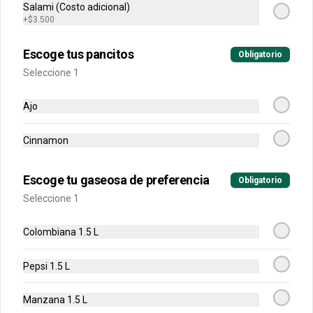
horneada con chips de chocolate.
Salami (Costo adicional)
+
$3.500
$12.900
Escoge tus pancitos
Obligatorio
Seleccione 1
Bebidas
Ajo
Cinnamon
Agua Cristal 500 ml
Sin Gas o Con Gas
Escoge tu gaseosa de preferencia
Obligatorio
Seleccione 1
$6.500
Colombiana 1.5 L
Pepsi 1.5 L
Cerveza Andina
Regular o Light
Manzana 1.5 L