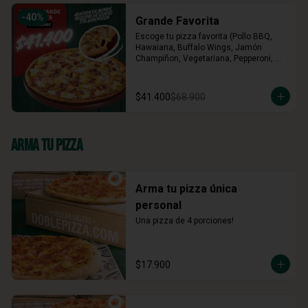
-
40
%
Grande Favorita
Escoge tu pizza favorita (Pollo BBQ, 
Hawaiana, Buffalo Wings, Jamón 
Champiñon, Vegetariana, Pepperoni, 
Miel Mostaza)
$41.400
$68.900
Arma Tu Pizza
Arma tu pizza única
personal
Una pizza de 4 porciones!
$17.900