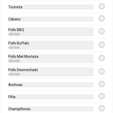
$5.500
Tocineta
Pancitos De Cinnamon
Cábano
Pancitos x6 de ajo o cinnamon 
preparados con nuestra deliciosa masa 
Pollo BBQ
de pizza
+
$4.500
Pollo Buffalo
$5.500
+
$4.500
Pollo Miel Mostaza
+
$4.500
Postres
Pollo Desmechado
+
$4.500
Rolls de Cinnamon
Anchoas
Exquisitos rolls glaseados recién 
horneados de cinnamon.
Piña
$14.900
Champiñones