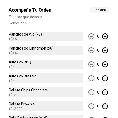
Acompaña Tu Orden
Opcional
$7.600
Elige los que desees
Seleccione
Gaseosa 1.5 Lts
Pancitos de Ajo (x6)
0
+
$5.500
Pancitos de Cinnamon (x6)
0
+
$5.500
$9.500
Alitas x6 BBQ
0
+
$21.900
Alitas x6 Buffalo
Gaseosa 400 ml
0
+
$21.900
Galleta Chips Chocolate
0
+
$12.900
Galleta Brownie
0
$5.500
+
$12.900