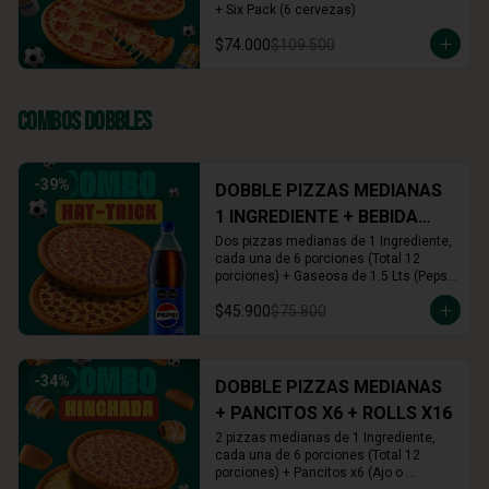
+ Six Pack (6 cervezas)
$74.000
$109.500
Combos Dobbles
-
39
%
DOBBLE PIZZAS MEDIANAS
1 INGREDIENTE + BEBIDA
1.5L
Dos pizzas medianas de 1 Ingrediente, 
cada una de 6 porciones (Total 12 
porciones) + Gaseosa de 1.5 Lts (Pepsi, 
Colombiana o Manzana)
$45.900
$75.800
-
34
%
DOBBLE PIZZAS MEDIANAS
+ PANCITOS X6 + ROLLS X16
2 pizzas medianas de 1 Ingrediente, 
cada una de 6 porciones (Total 12 
porciones) + Pancitos x6 (Ajo o 