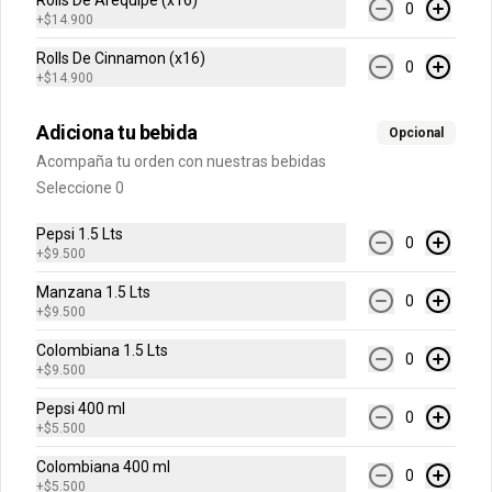
Rolls De Arequipe (x16)
0
+
$14.900
H20 500 ml
Rolls De Cinnamon (x16)
Sabores Limonata, Lima Limón, 
0
Toronchelo.
+
$14.900
Adiciona tu bebida
Opcional
$6.500
Acompaña tu orden con nuestras bebidas
Seleccione 0
Jugo Hit
Pepsi 1.5 Lts
0
+
$9.500
Sabores Mora, Mango, Naranja Piña o 
Frutas Tropicales.
Manzana 1.5 Lts
0
+
$9.500
Colombiana 1.5 Lts
$5.500
0
+
$9.500
Pepsi 400 ml
0
+
$5.500
Colombiana 400 ml
0
+
$5.500