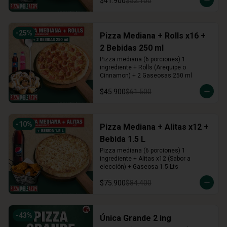
$41.900
$52.100
-
25
%
Pizza Mediana + Rolls x16 +
2 Bebidas 250 ml
Pizza mediana (6 porciones) 1 
ingrediente + Rolls (Arequipe o 
Cinnamon) + 2 Gaseosas 250 ml
$45.900
$61.500
-
10
%
Pizza Mediana + Alitas x12 +
Bebida 1.5 L
Pizza mediana (6 porciones) 1 
ingrediente + Alitas x12 (Sabor a 
elección) + Gaseosa 1.5 Lts
$75.900
$84.400
-
43
%
Única Grande 2 ing