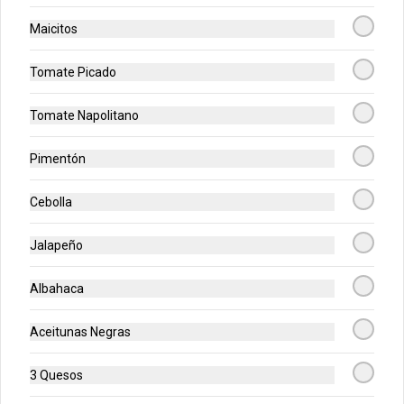
Maicitos
Rolls de Arequipe
Exquisitos rolls glaseados recién 
Tomate Picado
horneados de arequipe.
Tomate Napolitano
$14.900
Pimentón
Cebolla
Galleta Chips de Chocolate
Deliciosa galleta recién horneada con 
chips de chocolate.
Jalapeño
Albahaca
$12.900
Aceitunas Negras
Galleta Brownie
3 Quesos
Deliciosa galleta brownie recién 