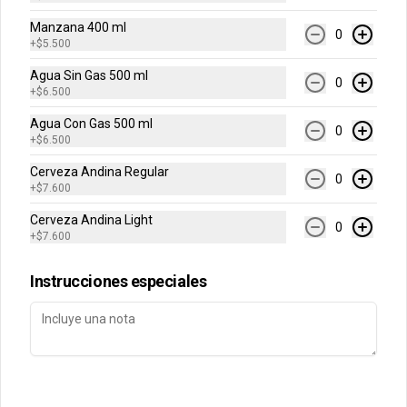
Manzana 400 ml
0
+
$5.500
Conócenos
Agua Sin Gas 500 ml
0
Contacto
+
$6.500
Términos y condiciones
Agua Con Gas 500 ml
0
+
$6.500
Política de privacidad
Cerveza Andina Regular
Redes sociales
0
+
$7.600
Cerveza Andina Light
Instagram
0
+
$7.600
Facebook
Instrucciones especiales
Mi cuenta
Pedir
Iniciar sesión