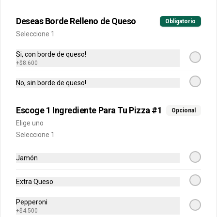
Buffalo, BBQ o mixtas.
Deseas Borde Relleno de Queso
Obligatorio
Seleccione 1
Si, con borde de queso!
+
$8.600
Calzonni
No, sin borde de queso!
Preparado en una base de pizza con 
carne puede ser de carne, jamón, 
champiñón o hawaiano.
Escoge 1 Ingrediente Para Tu Pizza #1
Opcional
Elige uno
$18.500
Seleccione 1
Jamón
Pancitos De Ajo
Pancitos x6 de ajo preparados con 
Extra Queso
nuestra deliciosa masa de pizza.
Pepperoni
+
$4.500